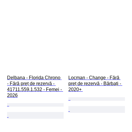
Delbana - Florida Chrono 
Locman - Change - Fără 
- Fără preț de rezervă - 
preț de rezervă - Bărbați - 
41711.559.1.532 - Femei - 
2020+ 
2026