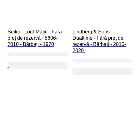
Seiko - Lord Matic - Fără 
Lindberg & Sons - 
preț de rezervă - 5606-
Dualtime - Fără preț de 
7010 - Bărbați - 1970
rezervă - Bărbați - 2010-
2020 