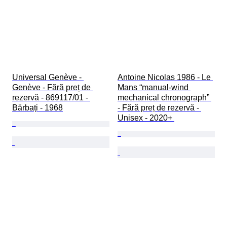
Universal Genève - 
Antoine Nicolas 1986 - Le 
Genève - Fără preț de 
Mans “manual-wind 
rezervă - 869117/01 - 
mechanical chronograph” 
Bărbați - 1968
- Fără preț de rezervă - 
Unisex - 2020+ 