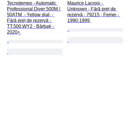
Tecnotempo - Automatic 
Maurice Lacroix - 
Professional Diver 500M / 
Unknown - Fără preț de 
50ATM  - Yellow dial- - 
rezervă - 79215 - Femei - 
Fără preț de rezervă - 
1990-1999 
TT.500.WY2 - Bărbați - 
2020+ 