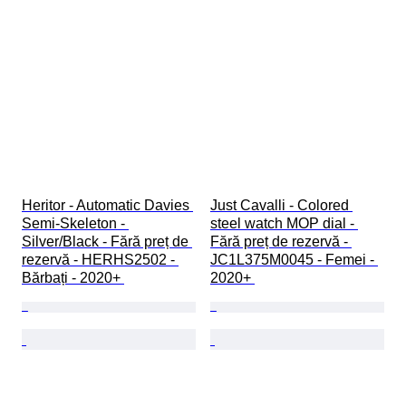
Heritor - Automatic Davies 
Just Cavalli - Colored 
Semi-Skeleton - 
steel watch MOP dial - 
Silver/Black - Fără preț de 
Fără preț de rezervă - 
rezervă - HERHS2502 - 
JC1L375M0045 - Femei - 
Bărbați - 2020+ 
2020+ 