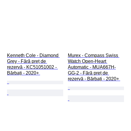
Kenneth Cole - Diamond 
Murex - Compass Swiss 
Grey - Fără preț de 
Watch Open-Heart 
rezervă - KC51051002 - 
Automatic - MUA667H-
Bărbați - 2020+ 
GG-2 - Fără preț de 
rezervă - Bărbați - 2020+ 