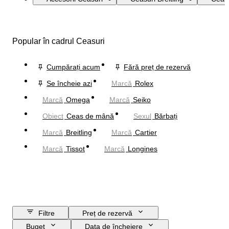
Popular în cadrul Ceasuri
Cumpărați acum
Fără preț de rezervă
Se încheie azi
Marcă
Rolex
Marcă
Omega
Marcă
Seiko
Obiect
Ceas de mână
Sexul
Bărbați
Marcă
Breitling
Marcă
Cartier
Marcă
Tissot
Marcă
Longines
Filtre
Preț de rezervă
Buget
Data de încheiere