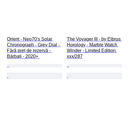
Orient - Neo70's Solar 
The Voyager III - by Elbrus 
Chronograph - Grey Dial - 
Horology - Marble Watch 
Fără preț de rezervă - 
Winder - Limited Edition 
Bărbați - 2020+ 
xxx/287