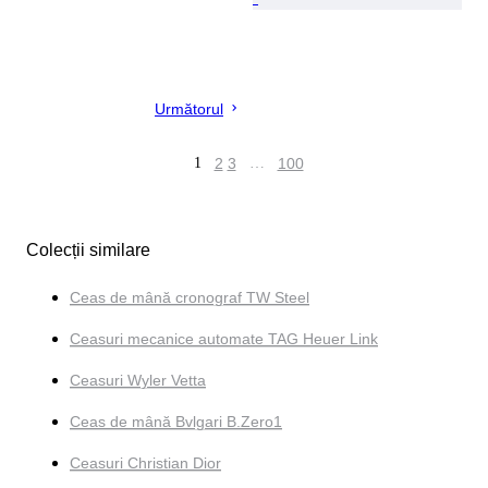
Următorul
1
2
3
…
100
Colecții similare
Ceas de mână cronograf TW Steel
Ceasuri mecanice automate TAG Heuer Link
Ceasuri Wyler Vetta
Ceas de mână Bvlgari B.Zero1
Ceasuri Christian Dior