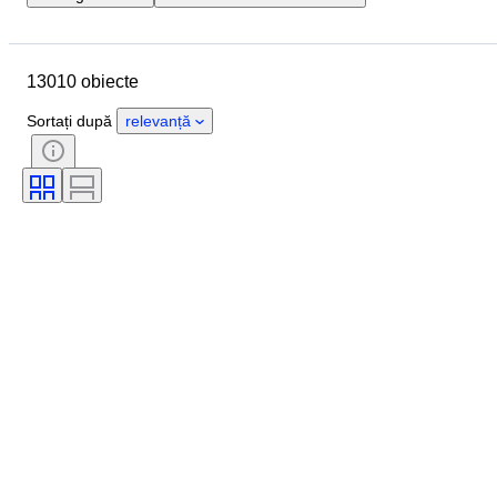
Locație
Marcă
Diametru carcasă
Lungime curea ceas
13010 obiecte
Obiect
Țara de Proveniență
Material
Sexul
Stare
Sortați după
relevanță
Perioadă
Certificare
Subiect
Ediție
Limbă
Culoare
Mișcarea ceasului
Material curea ceas
Eră
Power Reserve
Striking
Original/ Replica
Tip automobilia
Model