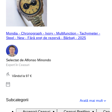
Mondia - Chronograph - Ivory - Multifunction - Tachymeter -
Steel - New - Fără preț de rezervă - Bărbați - 2025
Selectat de Alfonso Minondo
Expert în Ceasuri
Vândut la
97 €
Subcategorii
Arată mai mult
Accesorii Ceasuri
Ceasuri Breitling
Ceasu