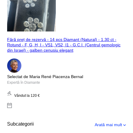
Fără preț de rezervă - 14 pcs Diamant (Natural) - 1.30 ct -
Rotund - F, G, H, I - VS1, VS2, I1 - G.C.I. (Centrul gemologic
din Israel) - galben cenusiu elegant
Selectat de Maria René Piacenza Bernal
Expertă în Diamante
Vândut la
120 €
Subcategorii
Arată mai mult