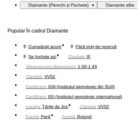
Diamante (Perechi și Pachete)
Diamante albe
Popular în cadrul Diamante
Cumpărați acum
Fără preț de rezervă
Se încheie azi
Claritate
IF
Dimensiunea diamantului
1.00-1.49
Claritate
VVS1
Certificare
GIA (Institutul gemologic din SUA)
Certificare
IGI (Institutul gemologic internațional)
Locație
Țările de Jos
Claritate
VVS2
Formă
Pară
Formă
Rotund