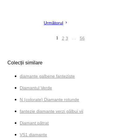
Următorul
1
2
3
…
56
Colecții similare
diamante galbene fanteziste
Diamantul Verde
N (colorate) Diamante rotunde
fantezie diamante verzi gălbui vii
Diamant pătrat
VS1 diamante