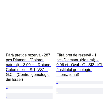
Fără preț de rezervă - 287 
Fără preț de rezervă - 1 
pcs Diamant  (Colorat 
pcs Diamant  (Natural)  - 
natural)  - 3.00 ct - Rotund 
0.96 ct - Oval - G - SI2 - IGI 
Culori mixte - SI1, VS1 - 
(Institutul gemologic 
G.C.I. (Centrul gemologic 
internațional)
din Israel)