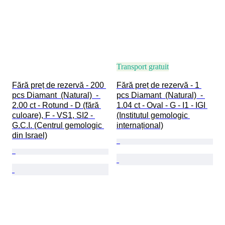
Transport gratuit
Fără preț de rezervă - 200 
Fără preț de rezervă - 1 
pcs Diamant  (Natural)  - 
pcs Diamant  (Natural)  - 
2.00 ct - Rotund - D (fără 
1.04 ct - Oval - G - I1 - IGI 
culoare), F - VS1, SI2 - 
(Institutul gemologic 
G.C.I. (Centrul gemologic 
internațional)
din Israel)