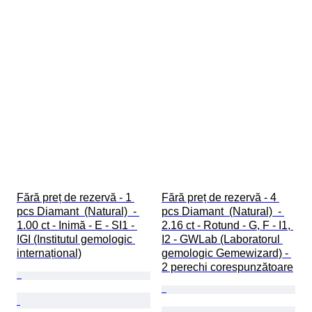
Fără preț de rezervă - 1 
Fără preț de rezervă - 4 
pcs Diamant  (Natural)  - 
pcs Diamant  (Natural)  - 
1.00 ct - Inimă - E - SI1 - 
2.16 ct - Rotund - G, F - I1, 
IGI (Institutul gemologic 
I2 - GWLab (Laboratorul 
internațional)
gemologic Gemewizard) - 
2 perechi corespunzătoare