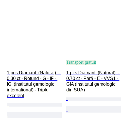
Transport gratuit
1 pcs Diamant  (Natural)  - 
1 pcs Diamant  (Natural)  - 
0.30 ct - Rotund - G - IF - 
0.70 ct - Pară - E - VVS1 - 
IGI (Institutul gemologic 
GIA (Institutul gemologic 
internațional) - Triplu 
din SUA)
excelent