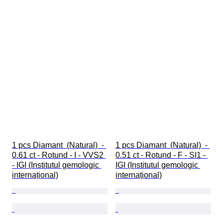
1 pcs Diamant  (Natural)  - 
1 pcs Diamant  (Natural)  - 
0.61 ct - Rotund - I - VVS2 
0.51 ct - Rotund - F - SI1 - 
- IGI (Institutul gemologic 
IGI (Institutul gemologic 
internațional)
internațional)