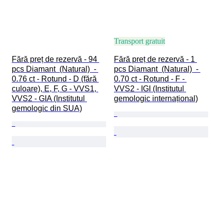
Transport gratuit
Fără preț de rezervă - 94 
Fără preț de rezervă - 1 
pcs Diamant  (Natural)  - 
pcs Diamant  (Natural)  - 
0.76 ct - Rotund - D (fără 
0.70 ct - Rotund - F - 
culoare), E, F, G - VVS1, 
VVS2 - IGI (Institutul 
VVS2 - GIA (Institutul 
gemologic internațional)
gemologic din SUA)