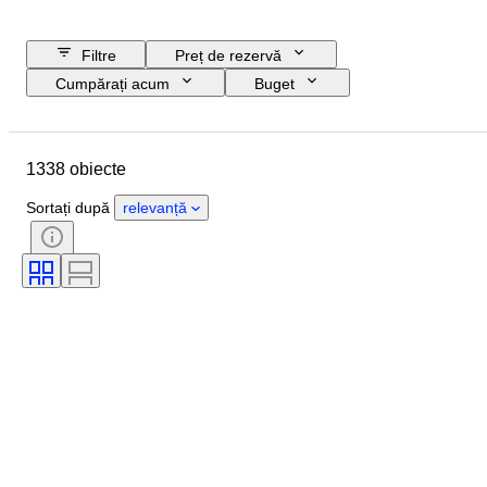
Filtre
Preț de rezervă
Cumpărați acum
Buget
Data de încheiere
Locație
Obiect
Certificare
Formă
1338 obiecte
Claritate
Gradul culorii
Dimensiunea diamantului
Sortați după
relevanță
Culoare exactă
Tip diamant
Șlefuire (diamante)
Simetrie
Grad de tăiere
Fluorescență
Centură
Intensitate fantastică a culorii
Ton de culoare fantezist