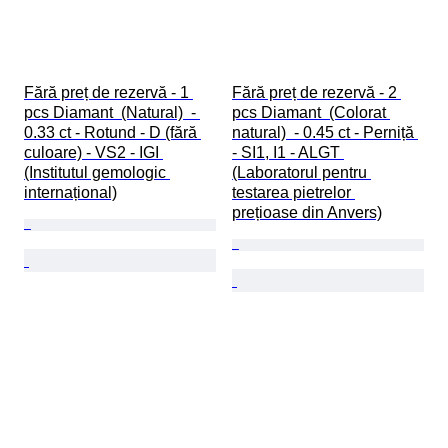
Fără preț de rezervă - 1 
Fără preț de rezervă - 2 
pcs Diamant  (Natural)  - 
pcs Diamant  (Colorat 
0.33 ct - Rotund - D (fără 
natural)  - 0.45 ct - Perniță 
culoare) - VS2 - IGI 
- SI1, I1 - ALGT 
(Institutul gemologic 
(Laboratorul pentru 
internațional)
testarea pietrelor 
prețioase din Anvers)