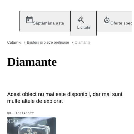
Săptămâna asta
Oferte speci
Licitații
Catawiki
Bijuterii si pietre prețioase
Diamante
Diamante
Acest obiect nu mai este disponibil, dar mai sunt
multe altele de explorat
NR.
103143972