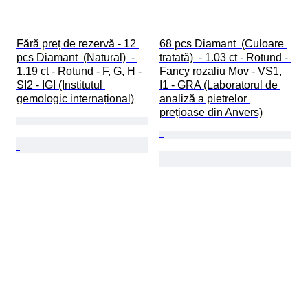
Fără preț de rezervă - 12 
68 pcs Diamant  (Culoare 
pcs Diamant  (Natural)  - 
tratată)  - 1.03 ct - Rotund - 
1.19 ct - Rotund - F, G, H - 
Fancy rozaliu Mov - VS1, 
SI2 - IGI (Institutul 
I1 - GRA (Laboratorul de 
gemologic internațional)
analiză a pietrelor 
prețioase din Anvers)