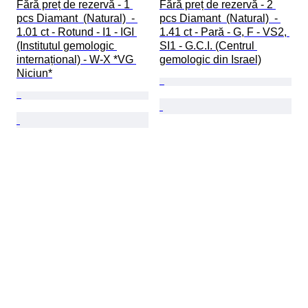
Fără preț de rezervă - 1 
Fără preț de rezervă - 2 
pcs Diamant  (Natural)  - 
pcs Diamant  (Natural)  - 
1.01 ct - Rotund - I1 - IGI 
1.41 ct - Pară - G, F - VS2, 
(Institutul gemologic 
SI1 - G.C.I. (Centrul 
internațional) - W-X *VG 
gemologic din Israel)
Niciun*