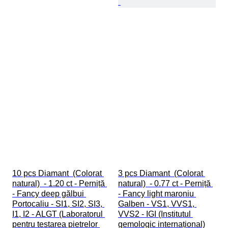
10 pcs Diamant  (Colorat 
3 pcs Diamant  (Colorat 
natural)  - 1.20 ct - Perniță 
natural)  - 0.77 ct - Perniță 
- Fancy deep gălbui 
- Fancy light maroniu 
Portocaliu - SI1, SI2, SI3, 
Galben - VS1, VVS1, 
I1, I2 - ALGT (Laboratorul 
VVS2 - IGI (Institutul 
pentru testarea pietrelor 
gemologic internațional)