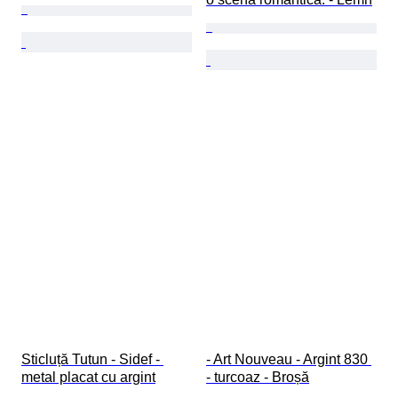
Sticluță Tutun - Sidef - 
- Art Nouveau - Argint 830 
metal placat cu argint
- turcoaz - Broșă