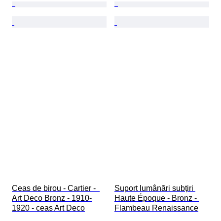
Ceas de birou - Cartier -  
Suport lumânări subțiri 
Art Deco Bronz - 1910-
Haute Époque - Bronz - 
1920 - ceas Art Deco
Flambeau Renaissance