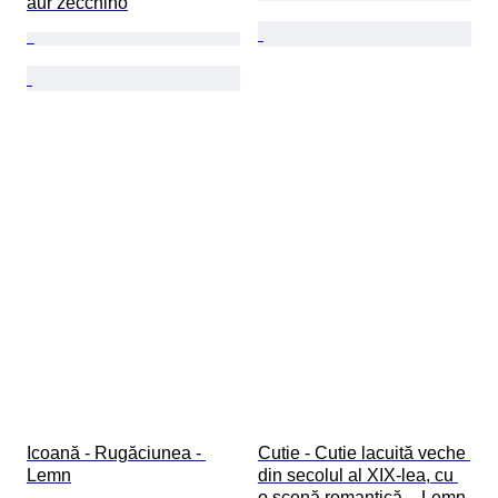
aur zecchino
Icoană - Rugăciunea - 
Cutie - Cutie lacuită veche 
Lemn
din secolul al XIX-lea, cu 
o scenă romantică. - Lemn