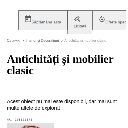
Săptămâna asta
Oferte speci
Licitații
Catawiki
Interior și Decorațiuni
Antichități și mobilier clasic
Antichități și mobilier
clasic
Acest obiect nu mai este disponibil, dar mai sunt
multe altele de explorat
NR.
103152671