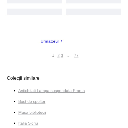
Următorul
1
2
3
…
77
Colecții similare
Antichitati Lampa suspendata Franta
Bust de spelter
Masa bibliotecii
Italia Sicriu