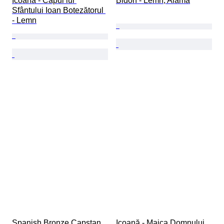
Icoană - Capul lui 
Bidon - Lemn, Alamă
Sfântului Ioan Botezătorul 
- Lemn
Spanish Bronze Capstan 
Icoană - Maica Domnului 