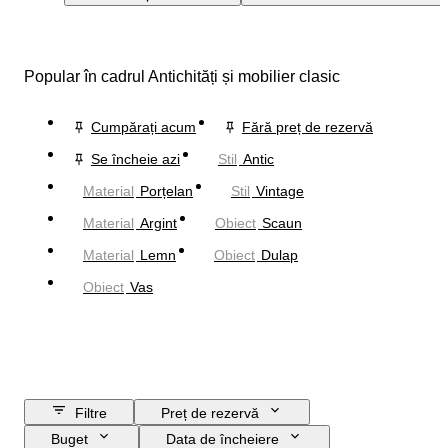
Popular în cadrul Antichități și mobilier clasic
Cumpărați acum
Fără preț de rezervă
Se încheie azi
Stil
Antic
Material
Porțelan
Stil
Vintage
Material
Argint
Obiect
Scaun
Material
Lemn
Obiect
Dulap
Obiect
Vas
Filtre
Preț de rezervă
Buget
Data de încheiere