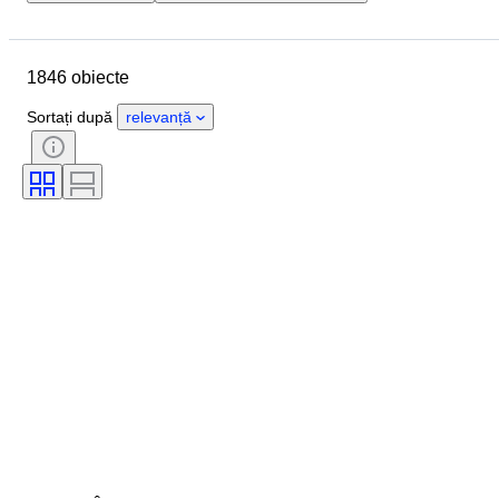
Locație
Mărime
Dimensiuni
Marcă
Obiect
1846 obiecte
Țara de Proveniență
Material
Sexul
Stare
Perioadă
Sortați după
relevanță
Certificare
Subiect
Stil
Semnătură
Culoare
Mișcarea ceasului
Power Reserve
Striking
Tip ceas
Eră
Diametru carcasă
Original/ Replica
Creator
Proveniență