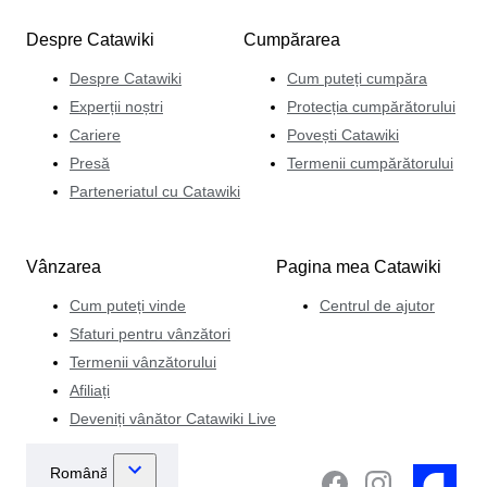
Despre Catawiki
Cumpărarea
Despre Catawiki
Cum puteți cumpăra
Experții noștri
Protecția cumpărătorului
Cariere
Povești Catawiki
Presă
Termenii cumpărătorului
Parteneriatul cu Catawiki
Vânzarea
Pagina mea Catawiki
Cum puteți vinde
Centrul de ajutor
Sfaturi pentru vânzători
Termenii vânzătorului
Afiliați
Deveniți vânător Catawiki Live