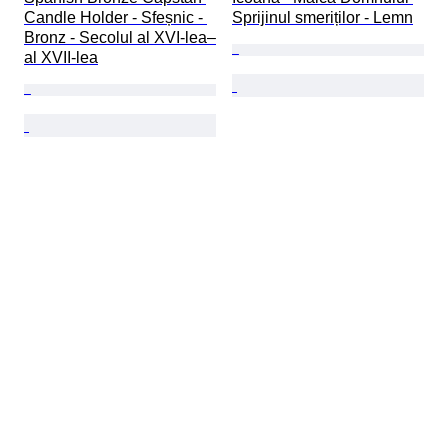
Candle Holder - Sfeșnic - 
Sprijinul smeriților - Lemn
Bronz - Secolul al XVI-lea–
al XVII-lea