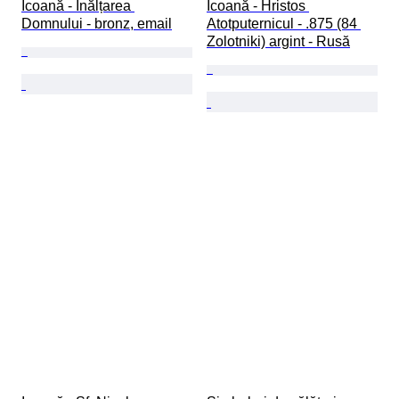
Icoană - Înălțarea 
Icoană - Hristos 
Domnului - bronz, email
Atotputernicul - .875 (84 
Zolotniki) argint - Rusă