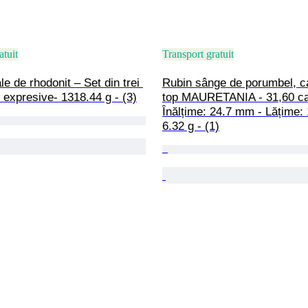
atuit
Transport gratuit
le de rhodonit – Set din trei 
Rubin sânge de porumbel, ca
expresive- 1318.44 g - (3)
top MAURETANIA - 31,60 car
Înălțime: 24.7 mm - Lățime:
6.32 g - (1)