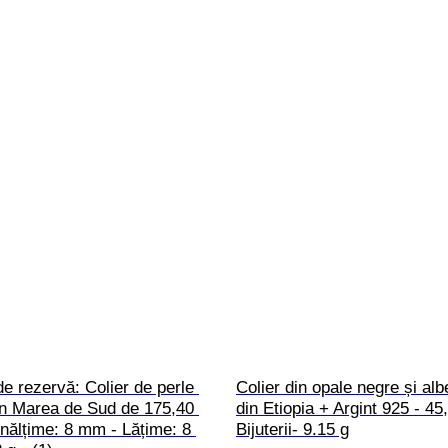
de rezervă: Colier de perle 
Colier din opale negre și alb
in Marea de Sud de 175,40 
din Etiopia + Argint 925 - 45
 Înălțime: 8 mm - Lățime: 8 
Bijuterii- 9.15 g