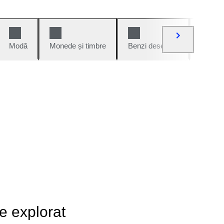
Modă
Monede și timbre
Benzi desenate
Mașini 
de explorat