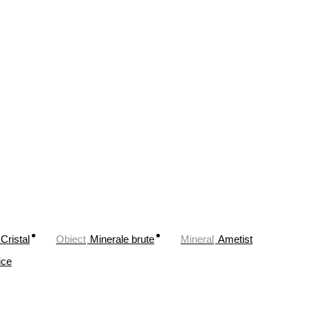
Cristal
Obiect
Minerale brute
Mineral
Ametist
ice