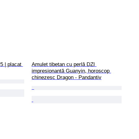
5 | placat 
Amulet tibetan cu perlă DZI 
impresionantă Guanyin, horoscop 
chinezesc Dragon - Pandantiv