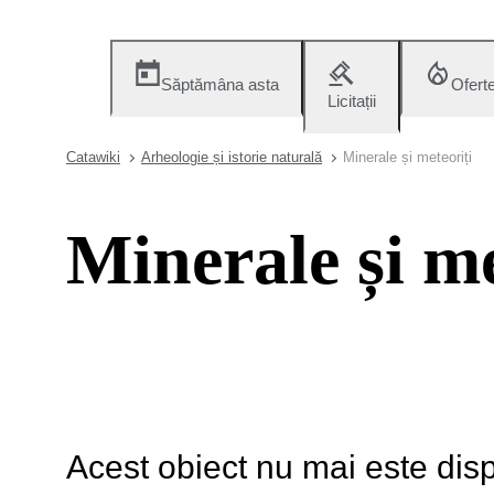
Săptămâna asta
Ofert
Licitații
Catawiki
Arheologie și istorie naturală
Minerale și meteoriți
Minerale și me
Acest obiect nu mai este disp