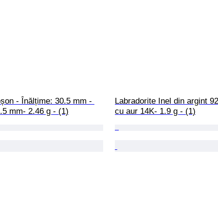
on - Înălțime: 30.5 mm - 
Labradorite Inel din argint 92
.5 mm- 2.46 g - (1)
cu aur 14K- 1.9 g - (1)