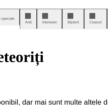
e speciale
Artă
Interioare
Bijuterii
Ceasuri
teoriți
onibil, dar mai sunt multe altele 