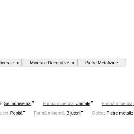
inerale
Minerale Decorative
Pietre Metafizice
Se încheie azi
Formă minerală
Cristale
Formă minerală
iect
Pepită
Formă minerală
Bijuterii
Obiect
Pietre metafiz