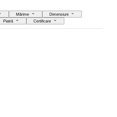
Mărime
Dimensiuni
Piatră
Certificare
Tratament
Original/ Replica