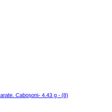
arate. Caboșoni- 4.43 g - (8)