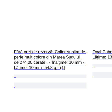
Fără preț de rezervă: Colier sublim de 
Opal Caboș
perle multicolore din Marea Sudului 
Lățime: 13
de 274,00 carate . - Înălțime: 10 mm - 
Lățime: 10 mm- 54.8 g - (1)