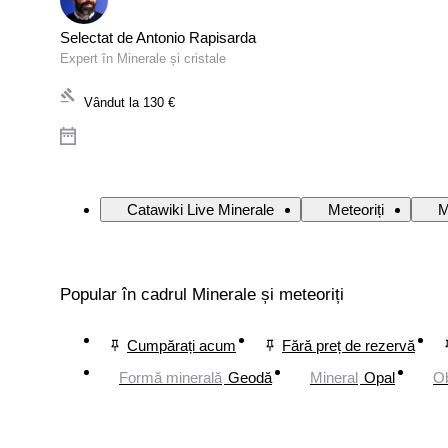
Selectat de Antonio Rapisarda
Expert în Minerale și cristale
Vândut la
130 €
Catawiki Live Minerale
Meteoriți
M
Popular în cadrul Minerale și meteoriți
Cumpărați acum
Fără preț de rezervă
Formă minerală
Geodă
Mineral
Opal
Ob