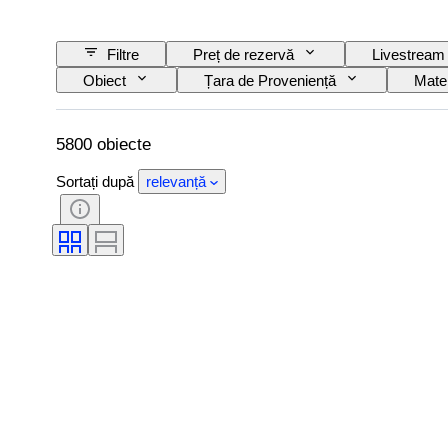
Filtre
Preț de rezervă
Livestream
Obiect
Țara de Proveniență
Mater
Semnătură
Culoare
Formă
Mărime articol
Luciul perlei
Calita
5800 obiecte
Sortați după
relevanță