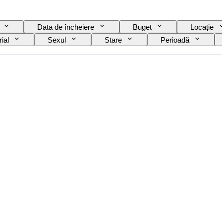
Data de încheiere
Buget
Locație
ial
Sexul
Stare
Perioadă
Culoare exactă
Mineral
Formă minerală
tea suprafeței perlei
Eră