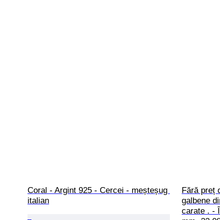
Coral - Argint 925 - Cercei - meșteșug 
Fără preț 
italian
galbene d
carate . -