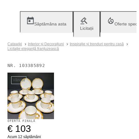
Săptămâna asta
Oferte speci
Licitații
Catawiki
Interior și Decorațiuni
Inspirație și trenduri pentru casă
Licitație eleganță franțuzească
NR.
103385892
Vândut
OFERTĂ FINALĂ
€ 103
Acum 12 săptămâni