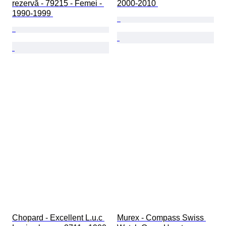
rezervă - 79215 - Femei - 
2000-2010 
1990-1999 
Chopard - Excellent L.u.c 
Murex - Compass Swiss 