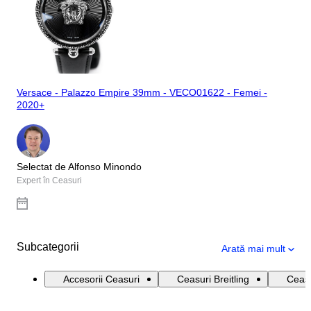
Versace - Palazzo Empire 39mm - VECO01622 - Femei -
2020+
Selectat de Alfonso Minondo
Expert în Ceasuri
Subcategorii
Arată mai mult
Accesorii Ceasuri
Ceasuri Breitling
Ceasu