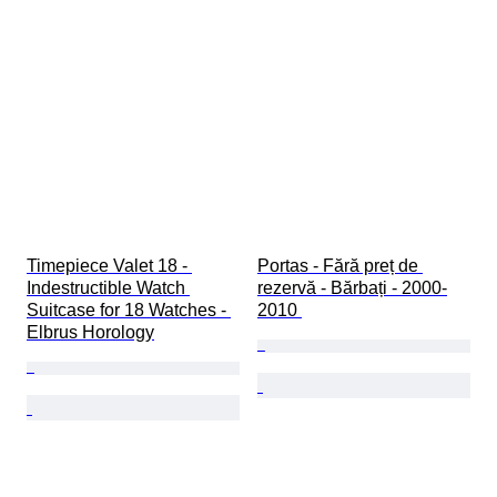
Timepiece Valet 18 - 
Portas - Fără preț de 
Indestructible Watch 
rezervă - Bărbați - 2000-
Suitcase for 18 Watches - 
2010 
Elbrus Horology