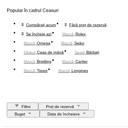
Popular în cadrul Ceasuri
Cumpărați acum
Fără preț de rezervă
Se încheie azi
Marcă
Rolex
Marcă
Omega
Marcă
Seiko
Obiect
Ceas de mână
Sexul
Bărbați
Marcă
Breitling
Marcă
Cartier
Marcă
Tissot
Marcă
Longines
Filtre
Preț de rezervă
Buget
Data de încheiere
Locație
Marcă