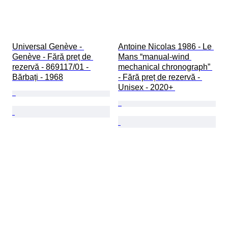
Universal Genève - 
Antoine Nicolas 1986 - Le 
Genève - Fără preț de 
Mans “manual-wind 
rezervă - 869117/01 - 
mechanical chronograph” 
Bărbați - 1968
- Fără preț de rezervă - 
Unisex - 2020+ 