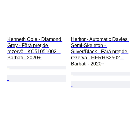
Kenneth Cole - Diamond 
Heritor - Automatic Davies 
Grey - Fără preț de 
Semi-Skeleton - 
rezervă - KC51051002 - 
Silver/Black - Fără preț de 
Bărbați - 2020+ 
rezervă - HERHS2502 - 
Bărbați - 2020+ 