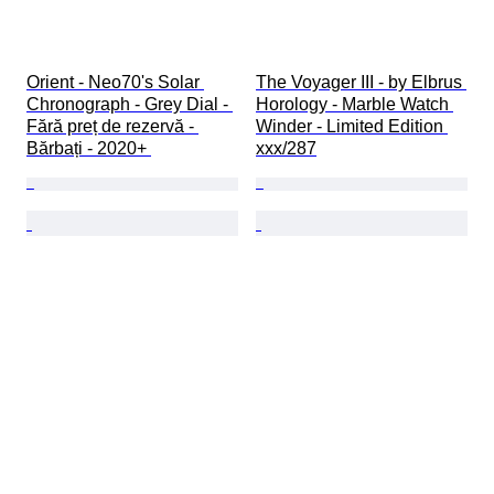
Orient - Neo70's Solar 
The Voyager III - by Elbrus 
Chronograph - Grey Dial - 
Horology - Marble Watch 
Fără preț de rezervă - 
Winder - Limited Edition 
Bărbați - 2020+ 
xxx/287