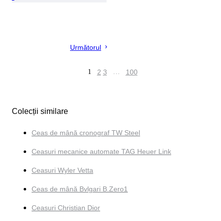
Următorul
1
2
3
…
100
Colecții similare
Ceas de mână cronograf TW Steel
Ceasuri mecanice automate TAG Heuer Link
Ceasuri Wyler Vetta
Ceas de mână Bvlgari B.Zero1
Ceasuri Christian Dior