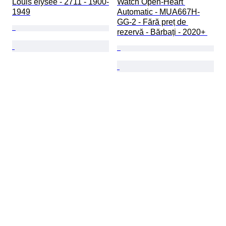
Louis elysee - 2711 - 1900-
Watch Open-Heart 
1949
Automatic - MUA667H-
GG-2 - Fără preț de 
rezervă - Bărbați - 2020+ 