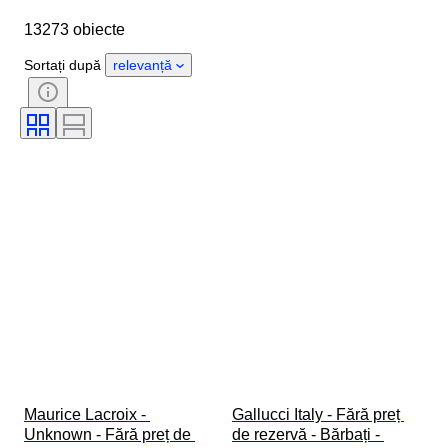
Diametru carcasă
Lungime curea ceas
13273 obiecte
Obiect
Țara de Proveniență
Material
Sexul
Stare
Sortați după
relevanță
Perioadă
Certificare
Subiect
Ediție
Limbă
Culoare
Mișcarea ceasului
Material curea ceas
Eră
Power Reserve
Striking
Original/ Replica
Tip automobilia
Model
Maurice Lacroix - 
Gallucci Italy - Fără preț 
Unknown - Fără preț de 
de rezervă - Bărbați - 