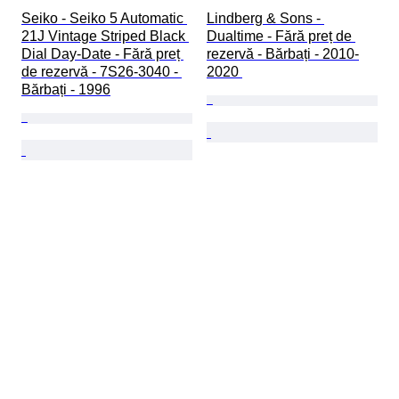
Seiko - Seiko 5 Automatic 
Lindberg & Sons - 
21J Vintage Striped Black 
Dualtime - Fără preț de 
Dial Day-Date - Fără preț 
rezervă - Bărbați - 2010-
de rezervă - 7S26-3040 - 
2020 
Bărbați - 1996