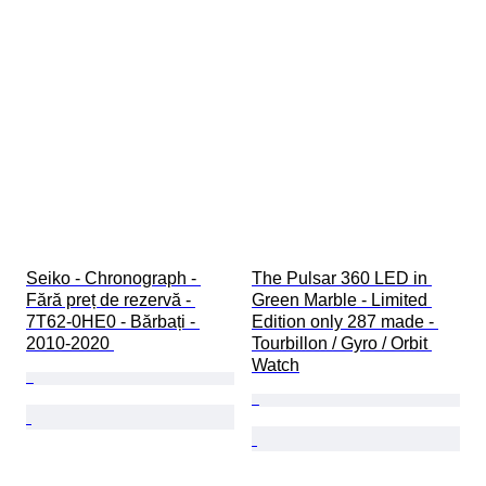
Seiko - Chronograph - 
The Pulsar 360 LED in 
Fără preț de rezervă - 
Green Marble - Limited 
7T62-0HE0 - Bărbați - 
Edition only 287 made - 
2010-2020 
Tourbillon / Gyro / Orbit 
Watch