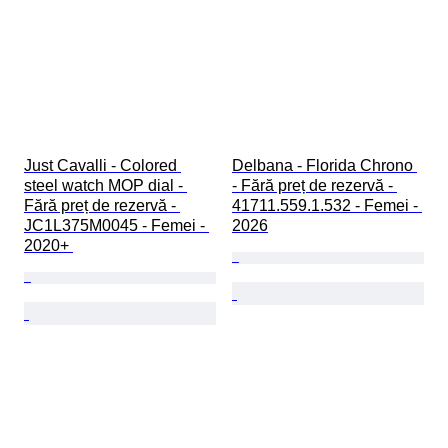
Just Cavalli - Colored 
Delbana - Florida Chrono 
steel watch MOP dial - 
- Fără preț de rezervă - 
Fără preț de rezervă - 
41711.559.1.532 - Femei - 
JC1L375M0045 - Femei - 
2026
2020+ 