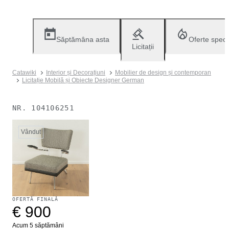
Săptămâna asta
Oferte speci
Licitații
Catawiki
Interior și Decorațiuni
Mobilier de design și contemporan
Licitație Mobilă și Obiecte Designer German
NR.
104106251
Vândut
OFERTĂ FINALĂ
€ 900
Acum 5 săptămâni