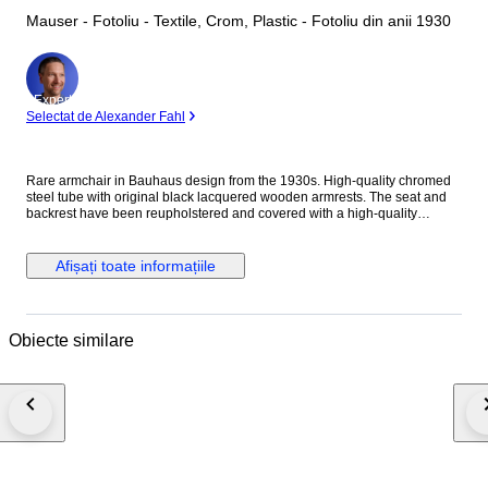
Mauser - Fotoliu - Textile, Crom, Plastic - Fotoliu din anii 1930
Expert
Selectat de Alexander Fahl
Rare armchair in Bauhaus design from the 1930s. High-quality chromed
steel tube with original black lacquered wooden armrests. The seat and
backrest have been reupholstered and covered with a high-quality
jacquard fabric in black and white and high-quality leatherette in black.
Very good workmanship High-quality materials Made in Germany,
Manufacturer: Mauser Good restored condition with slight signs of use.
Afișați toate informațiile
Seat Height: 37.0 cm Width: 64 cm Height: 80 cm Depth: 67 cm Please
note that the delivery time for the furniture is 2-5 weeks. The shipping
costs are specified as flat rates, and we still need to inquire about the
shipping costs for each city or location after we received your order. We
Obiecte similare
will inform you after the purchase whether we will refund overpaid
shipping costs or if the shipment to your location requires additional
shipping costs.