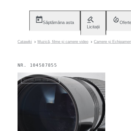
Săptămâna asta
Ofert
Licitații
Catawiki
Muzică, filme și camere video
Camere și Echipamen
NR.
104587855
Nu mai este disponibil