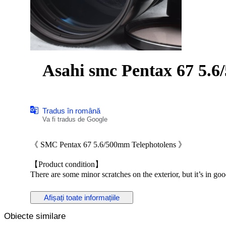
Asahi smc Pentax 67 5.6
Tradus în română
Va fi tradus de Google
《 SMC Pentax 67 5.6/500mm Telephotolens 》
【Product condition】
There are some minor scratches on the exterior, but it’s in goo
There is no major damage, and it can be used comfortably.
Afișați toate informațiile
【Functional】
The following functions have been checked:
Obiecte similare
the extension operates smoothly.