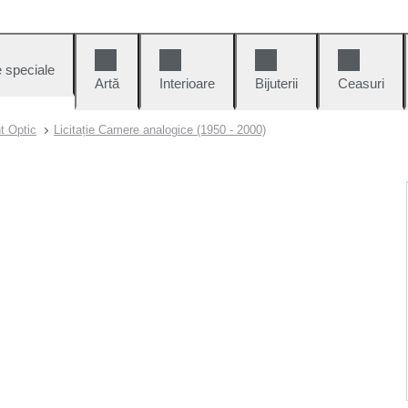
e speciale
Artă
Interioare
Bijuterii
Ceasuri
t Optic
Licitație Camere analogice (1950 - 2000)