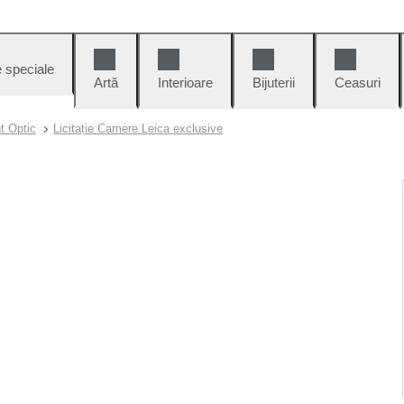
e speciale
Artă
Interioare
Bijuterii
Ceasuri
t Optic
Licitație Camere Leica exclusive