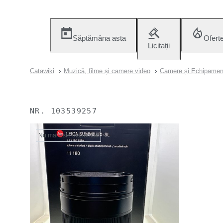
Săptămâna asta
Ofert
Licitații
Catawiki
Muzică, filme și camere video
Camere și Echipamen
NR.
103539257
Nu mai este disponibil