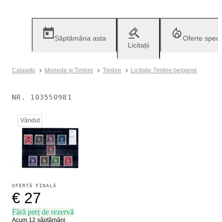
Săptămâna asta
Oferte speci
Licitații
Catawiki
Monede și Timbre
Timbre
Licitație Timbre belgiene
NR.
103550981
Vândut
OFERTĂ FINALĂ
€ 27
Fără preț de rezervă
Acum 12 săptămâni