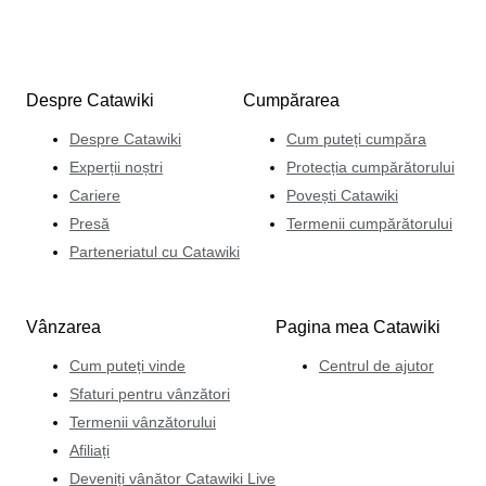
Despre Catawiki
Cumpărarea
Despre Catawiki
Cum puteți cumpăra
Experții noștri
Protecția cumpărătorului
Cariere
Povești Catawiki
Presă
Termenii cumpărătorului
Parteneriatul cu Catawiki
Vânzarea
Pagina mea Catawiki
Cum puteți vinde
Centrul de ajutor
Sfaturi pentru vânzători
Termenii vânzătorului
Afiliați
Deveniți vânător Catawiki Live