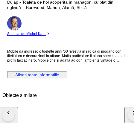
Dulap - Toaletă de hol acoperită în mahagon, cu blat din
oglindă. - Burrwood, Mahon, Alamă, Sticlă
Expert
Selectat de Michel Karis
Mobile da ingresso o toelette anni '60 rivestita in radica di mogano con
filettatura e decorazioni in ottone. Molto particolare il piano specchiato e i
profili laccati nero. Mobile che si adatta ad ogni ambiente vintage o
moderno, perfetto per ogni occasione. La toelette presenta normali segni
d'usura dovuti da età e utilizzo. Misure: L 118cm P 33.5cm H 51cm
Seguimi su Instagram: salottoviennese Spedizione tramite corriere
Afișați toate informațiile
PROFESSIONALE. Il corriere consegna dal Lunedì al Venerdì a LATO
STRADA, NO al piano. Nel caso di ritiro da parte dell'acquirente l'oggetto
non verrà imballato, se l'acquirente manda un suo corriere verrà usato
solo pluriball. Nel caso di acquisto da parte di acquirente Italiano verrà
Obiecte similare
richiesto il codice fiscale per l'emissione di regolare ricevuta fiscale, o i
dati se si necessita di fattura. Per acquirenti UK/Brexit contattarmi prima
dell'ordine per controllare la fattibilità della spedizione.