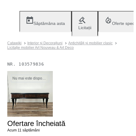
Săptămâna asta
Oferte speci
Licitații
Catawiki
Interior și Decorațiuni
Antichități și mobilier clasic
Licitație mobilier Art Nouveau & Art Deco
NR.
103579836
Nu mai este disponibil
Ofertare încheiată
Acum 11 săptămâni