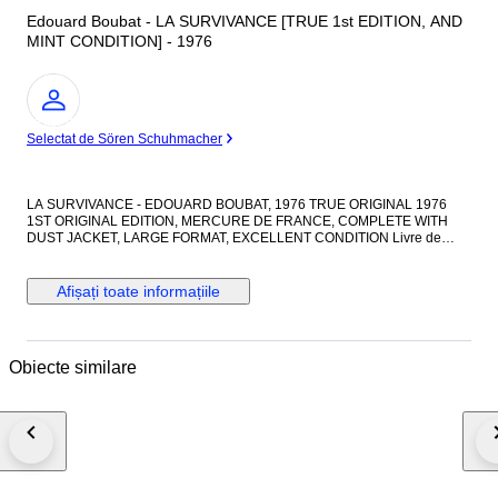
Edouard Boubat - LA SURVIVANCE [TRUE 1st EDITION, AND
MINT CONDITION] - 1976
Expert
Selectat de Sören Schuhmacher
LA SURVIVANCE - EDOUARD BOUBAT, 1976 TRUE ORIGINAL 1976
1ST ORIGINAL EDITION, MERCURE DE FRANCE, COMPLETE WITH
DUST JACKET, LARGE FORMAT, EXCELLENT CONDITION Livre de
Photographie majeur de la Photographie française du XXe siècle : La
Survivance, E. Boubat. Authentique œuvre de Photographie de l'ere des
humanistes (Willy Ronis, Édouard Boubat, Sudre, Doisneau, Cartier-
Afișați toate informațiile
Bresson etc). Édition originale de 1976, grand format, plusieurs
kilogrammes de Photographies magnifiques imprimées sur Papier de
qualité de conception parfaite, grammage très élevé, papier épais,
gravures des illustrations magnifiquement imprimées, livre de Luxe et en
Obiecte similare
condition excellent ! Très rare pour un livre ancien de plus de 50 ans
d'âge ! Grand livre épais, photographies duotone noir et blanc, avec index
des illustrations, condition excellent, plusieurs kilogrammes, Approx 130
pages, absolument complet, couverture pleine toile en lin impeccable,
jaquette présente, édition magnifique et photographies pleines de
nostalgie, livre somptueux! Aussi photogénique que Saul Leiter, Robert
Capa, Sudre, Ronis, Henri Cartier Bresson, etc. Grand livre majeur de la
Photographie du XXe siècle, en 1st printing 1st Original Edition 1976,