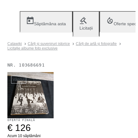
Săptămâna asta
Oferte speci
Licitații
Catawiki
Cărți și suveniruri istorice
Cărți de artă și fotografie
Licitație albume foto exclusive
NR.
103686691
Vândut
OFERTĂ FINALĂ
€ 126
Acum 10 săptămâni