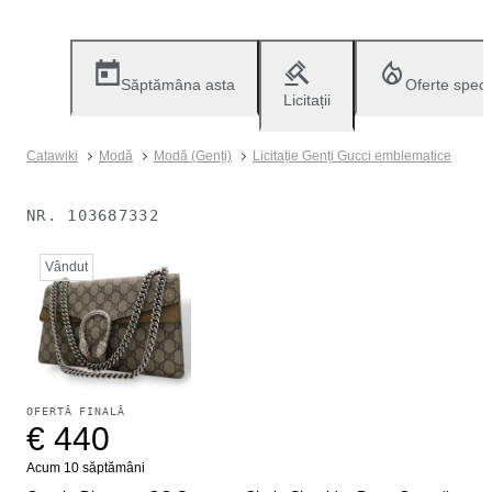
Săptămâna asta
Oferte speci
Licitații
Catawiki
Modă
Modă (Genți)
Licitație Genți Gucci emblematice
NR.
103687332
Vândut
OFERTĂ FINALĂ
€ 440
Acum 10 săptămâni