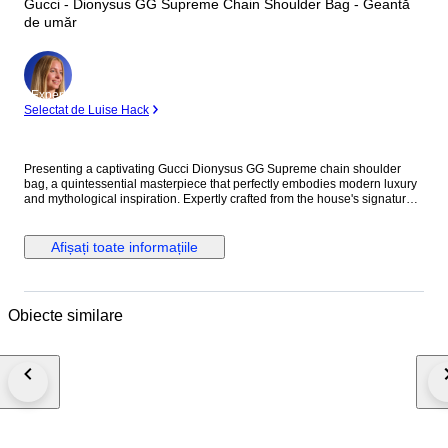
Gucci - Dionysus GG Supreme Chain Shoulder Bag - Geantă
de umăr
Expert
Selectat de Luise Hack
Presenting a captivating Gucci Dionysus GG Supreme chain shoulder
bag, a quintessential masterpiece that perfectly embodies modern luxury
and mythological inspiration. Expertly crafted from the house's signature
GG Supreme PVC canvas, this exquisite piece is beautifully accented with
luxurious greige suede details. The design is defined by its striking silver-
tone tiger head closure, a unique detail referencing the Greek god
Afișați toate informațiile
Dionysus. The elegant sliding chain strap offers versatile styling,
seamlessly allowing the bag to be worn as a chic shoulder piece.
Designed for both aesthetic appeal and practical functionality, the well-
organized interior comfortably accommodates your essential items.
Obiecte similare
Whether draped gracefully over the shoulder for a formal event or worn to
elevate an everyday ensemble, this bag makes an undeniable statement
of sophistication. We are committed to rapid and secure shipping to
ensure your item arrives promptly. Please note that any import duties and
taxes are solely the responsibility of the buyer and are not included in the
purchase price. Embrace the distinguished heritage and unparalleled
craftsmanship of Gucci with this extraordinary Dionysus shoulder bag, a
lasting investment for the discerning collector. Details Brand: Gucci Model:
Dionysus GG Supreme Chain Shoulder Bag Reference: 400 249 Material: