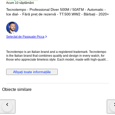
Acum 10 săptămâni
Tecnotempo - Professional Diver 500M / 50ATM - Automatic -
Ice dial- - Fără preț de rezervă - TT.500.WW2 - Bărbați - 2020+
Expert
Selectat de Pasquale Picca
Tecnotempo is an Italian brand and a registered trademark. Tecnotempo
is the Italian brand that combines quality and design in every watch, for
those who appreciate timeless style. Each model, made with high-quality
components, represents the perfect meeting between tradition and
innovation, for those who live time with style. In this auction we offer:
Tecnotempo Automatic Professional Diver 500M/50ATM WR - Ice dial -
Afișați toate informațiile
The case measures 44mm in diameter (excluding crown) and 16mm in
thickness and about 180gr. of weight New, with tag, box and 2 year official
warranty The Tecnotempo watch was made using first choice components
: Stainless steel 316L case Reliable Japan Automatic Seiko nh35
Obiecte similare
Movement (24 jewels, 41 hours Power Reserve with maximum charge )
Unidirectional black polished ceramic bezel Date with lens (to avoid
possible damage to the watch mechanism, don't change the date
manually with the crown if the watch time is between 8:00 pm and 3:00
am, this is a rule valid for all watches with date ) Ice dial with waves 500
meters Water Resistant Automatic Helium Escape Valve on the case side
Sapphire Crystal Stainless steel band Screw-down crown Case diameter: