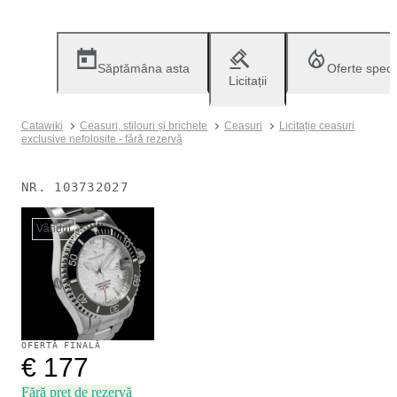
Săptămâna asta
Oferte speci
Licitații
Catawiki
Ceasuri, stilouri și brichete
Ceasuri
Licitație ceasuri
exclusive nefolosite - fără rezervă
NR.
103732027
Vândut
OFERTĂ FINALĂ
€ 177
Fără preț de rezervă