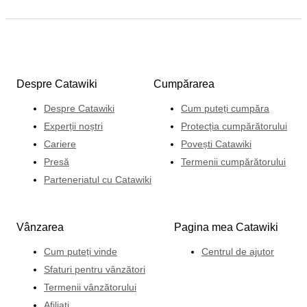
Despre Catawiki
Cumpărarea
Despre Catawiki
Cum puteți cumpăra
Experții noștri
Protecția cumpărătorului
Cariere
Povești Catawiki
Presă
Termenii cumpărătorului
Parteneriatul cu Catawiki
Vânzarea
Pagina mea Catawiki
Cum puteți vinde
Centrul de ajutor
Sfaturi pentru vânzători
Termenii vânzătorului
Afiliați