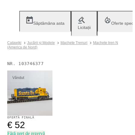
Săptămâna asta
Oferte speci
Licitații
Catawiki
Jucării și Modele
Machete Trenuri
Machete tren N
(America de Nord)
NR.
103746377
Vândut
OFERTĂ FINALĂ
€ 52
Fără preț de rezervă