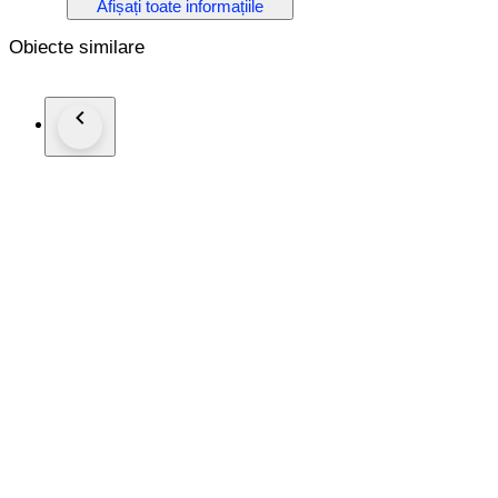
Afișați toate informațiile
Diameter: 46,5mm without crown
Movement:AUTOMATİC
Obiecte similare
Strap/Bracelet:ORİGİNAL
Strap/Bracelet length: Visible at photos
Clasp:ORİGİNAL
Condition: Worn and in very good condition
Extras: No Box , No Papers
The box shown in the picture is a shooting accessories. Not i
Shipping via Fedex or UPS (Its so safe and fast)
#Watchbonafide
#yearofthehorse