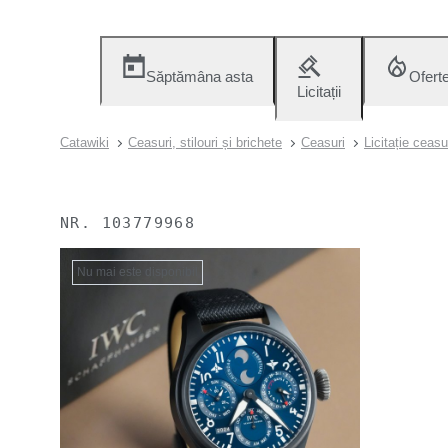
Săptămâna asta
Ofert
Licitații
Catawiki
Ceasuri, stilouri și brichete
Ceasuri
Licitație ceas
NR.
103779968
Nu mai este disponibil