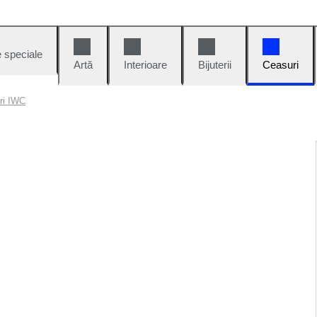
e speciale
Artă
Interioare
Bijuterii
Ceasuri
uri IWC