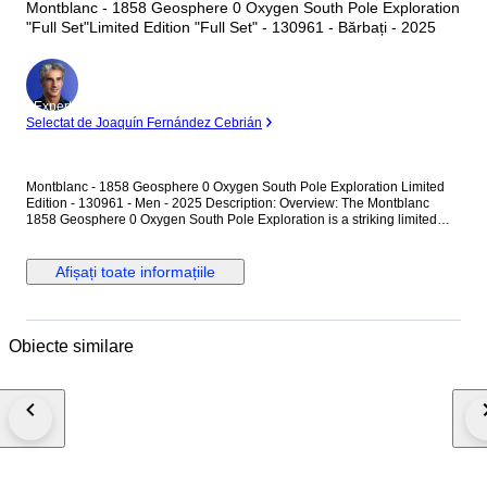
Montblanc - 1858 Geosphere 0 Oxygen South Pole Exploration
"Full Set"Limited Edition "Full Set" - 130961 - Bărbați - 2025
Expert
Selectat de Joaquín Fernández Cebrián
Montblanc - 1858 Geosphere 0 Oxygen South Pole Exploration Limited
Edition - 130961 - Men - 2025 Description: Overview: The Montblanc
1858 Geosphere 0 Oxygen South Pole Exploration is a striking limited
edition timepiece (1 of 1990 pieces) crafted for extreme environments.
Housed in a lightweight 42mm titanium case completely devoid of oxygen
to prevent fogging and oxidization, it features a mesmerizing ice-blue
Afișați toate informațiile
glacial dial with turning Northern and Southern Hemisphere globes. The
spectacular caseback showcases a highly detailed 3D colored laser
engraving of the aurora over the South Pole landscape. Technical
Specifications: • Brand: Montblanc • Collection: 1858 • Model: Geosphere
Obiecte similare
0 Oxygen South Pole Exploration Limited Edition (1990 pieces) •
Reference Number: 130961 • Movement: Automatic, Montblanc Calibre
MB 29.25 (Functions: Hour, Minute, Date, Second time zone, Turning
Northern and Southern Hemisphere globes with 24-hour scale and
day/night indication) • Case Material: Titanium • Bezel: Bi-directional
rotating bezel with a blue insert and luminescent cardinal points (N, E, S,
W) • Caseback: Closed titanium caseback featuring a 3D laser engraving
of the South Pole, Aurora Australis, and the Seven Summits • Case
Diameter: 42 mm • Dial: Ice blue with a glacial pattern, luminous Arabic