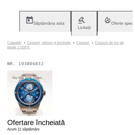
Săptămâna asta
Oferte speci
Licitații
Catawiki
Ceasuri, stilouri și brichete
Ceasuri
Ceasuri de lux de
peste 1 500 €
NR.
103806832
Nu mai este disponibil
Ofertare încheiată
Acum 11 săptămâni