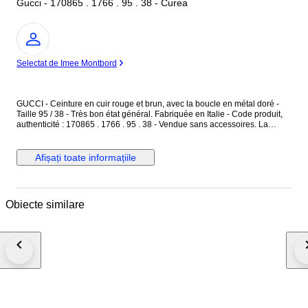
Gucci - 170865 . 1766 . 95 . 38 - Curea
Expert
Selectat de Imee Montbord
GUCCI - Ceinture en cuir rouge et brun, avec la boucle en métal doré -
Taille 95 / 38 - Très bon état général. Fabriquée en Italie - Code produit,
authenticité : 170865 . 1766 . 95 . 38 - Vendue sans accessoires. La
ceinture est en cuir rouge uni, finition grainée - L'intérieur est en cuir brun
naturel, avec des motifs monogramme "GG" - La boucle est en métal doré
et toile tressée de couleur rose. Dimensions : Longueur totale 98 cm -
Afișați toate informațiile
Largeur du cuir 4 cm - Boucle en métal doré : 6,5 cm x 6,5 cm. La ceinture
est réglable avec ses 3 trous de réglages d'origine, en très bon état. La
ceinture a déjà été portée, en très bon état général.
Obiecte similare