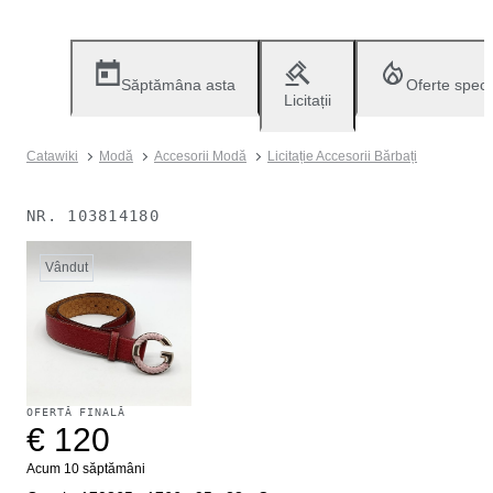
Săptămâna asta
Oferte speci
Licitații
Catawiki
Modă
Accesorii Modă
Licitație Accesorii Bărbați
NR.
103814180
Vândut
OFERTĂ FINALĂ
€ 120
Acum 10 săptămâni