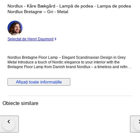
Nordlux - Kåre Bækgård - Lampă de podea - Lampa de podea
Nordlux Bretagne – Gri - Metal
Expert
Selectat de Henri Daumont
Nordlux Bretagne Floor Lamp – Elegant Scandinavian Design in Grey
Metal Introduce a touch of Nordic elegance to your interior with the
Bretagne Floor Lamp from Danish brand Nordlux – a timeless and refined
lighting piece that beautifully balances functionality and design. Part of
the iconic Bretagne series, this floor lamp showcases clean lines and soft
contours inspired by classic Scandinavian aesthetics. Crafted from
Afișați toate informațiile
durable metal with a sophisticated grey finish, the lamp features a
distinctive layered shade construction that delivers soft, glare-free
illumination. The white interior of the shade enhances light reflection,
creating a warm and inviting atmosphere—perfect for living room corners,
Obiecte similare
reading nooks, or as ambient lighting beside a sofa. Every detail has
been thoughtfully considered. With a shade diameter of 38 cm and a total
height of 150 cm, the lamp stands tall and stable without overpowering
the space. The 1.6 cm slim stem contributes to its sleek and elegant look,
while the 150 cm grey cord with a practical foot switch allows for easy
placement and operation. The lamp uses a G9 bulb (not included) with a
maximum output of 25W and is rated IP20, making it suitable for use in dry
indoor areas. While it is not dimmable, the clever multilayered shade