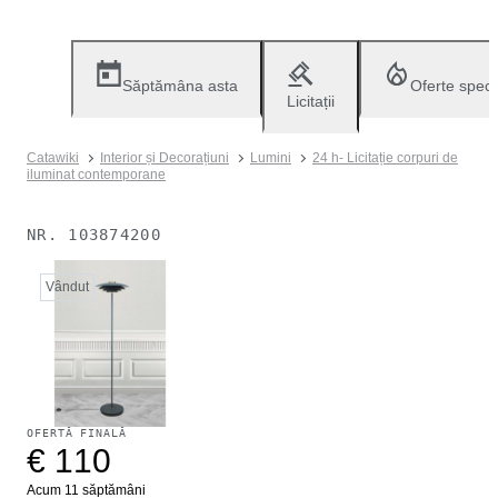
Săptămâna asta
Oferte speci
Licitații
Catawiki
Interior și Decorațiuni
Lumini
24 h- Licitație corpuri de
iluminat contemporane
NR.
103874200
Vândut
OFERTĂ FINALĂ
€ 110
Acum 11 săptămâni