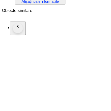
Afișați toate informațiile
The structure is crafted in solid palisander (rosewood), its sev
forming the armrests—an unmistakable dialogue between modern
Obiecte similare
generously proportioned seat and backrest are upholstered in o
material warmth and formal austerity.