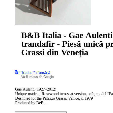
B&B Italia - Gae Aulent
trandafir - Piesă unică p
Grassi din Veneția
Tradus în română
Va fi tradus de Google
Gae Aulenti (1927–2012)
Unique made in Rosewood two-seat version, sofa, model 
Designed for the Palazzo Grassi, Venice, c. 1979
Produced by BeB
An exceptionally rare and architecturally rigorous two-seat s
Venice, conceived as part of her celebrated intervention on the 