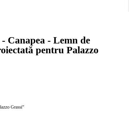
i - Canapea - Lemn de
roiectată pentru Palazzo
“Palazzo Grassi”
ofa designed by Gae Aulenti for the furnishing of Palazzo Grassi,
historic interior.