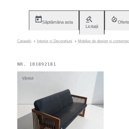
Săptămâna asta
Ofert
Licitații
Catawiki
Interior și Decorațiuni
Mobilier de design și contemp
NR.
103892181
Vândut