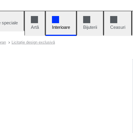
e speciale
Artă
Interioare
Bijuterii
Ceasuri
oran
Licitație design exclusivă