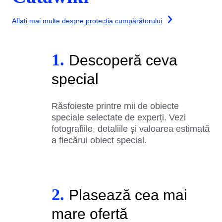
Aflați mai multe despre protecția cumpărătorului
1.
Descoperă ceva
special
Răsfoiește printre mii de obiecte
speciale selectate de experți. Vezi
fotografiile, detaliile și valoarea estimată
a fiecărui obiect special.
2.
Plasează cea mai
mare ofertă