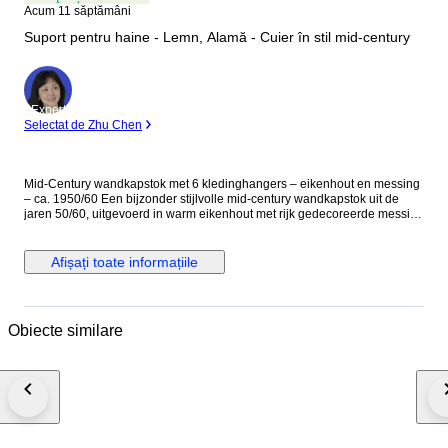
Acum 11 săptămâni
Suport pentru haine - Lemn, Alamă - Cuier în stil mid-century
Expert
Selectat de Zhu Chen
Mid-Century wandkapstok met 6 kledinghangers – eikenhout en messing
– ca. 1950/60 Een bijzonder stijlvolle mid-century wandkapstok uit de
jaren 50/60, uitgevoerd in warm eikenhout met rijk gedecoreerde messing
kapstokhaken en zes bijpassende houten kledinghangers. Dit type
kapstok weerspiegelt perfect het design van het midden van de 20e
eeuw: functioneel, elegant en met aandacht voor ambachtelijke details.
Afișați toate informațiile
De kapstok bestaat uit twee identieke wandpanelen van massief
eikenhout, elk voorzien van een decoratieve messing kapstokhaak met
dubbele functie: een bovenhaak voor jassen en een lagere haak voor
accessoires zoals hoeden, sjaals of tassen. De ornamentiek van het
Obiecte similare
metaalwerk heeft een subtiele Art Nouveau / klassieke invloed, wat in de
jaren 50 en 60 vaak werd gecombineerd met de strakkere vormen van het
mid-century design. Bijzonder aan dit ensemble zijn de zes originele
houten kledinghangers, eveneens uitgevoerd in eikenhout en voorzien
van metalen ophanghaken. De brede vorm van de hangers is ontworpen
om jassen en colberts goed te ondersteunen zonder de schouders te
vervormen – een kenmerk dat vaak werd toegepast in
kwaliteitskapstokken uit het midden van de 20e eeuw. In de jaren 50 en