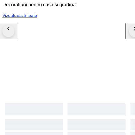
vintage wandkapstok, houten kapstok met hoedenplank, Scandinavische
Decorațiuni pentru casă și grădină
kapstok, retro hal kapstok, vintage garderobe wand, teak stijl kapstok,
kapstok met messing haken, mid century hal meubel, vintage entryway
Vizualizează toate
rack, design wandkapstok hout, retro kapstok plank mid century kapstok,
vintage wall coat rack, jaren 50 kapstok, jaren 60 kapstok, eikenhouten
kapstok, vintage coat rack wood brass, mid century hallway rack, kapstok
met kledinghangers, vintage wooden hangers, mid century hallway
furniture, retro wandkapstok, design coat rack 1950s 1960s, vintage
entrance rack, mid century interior decor, retro kapstok set.