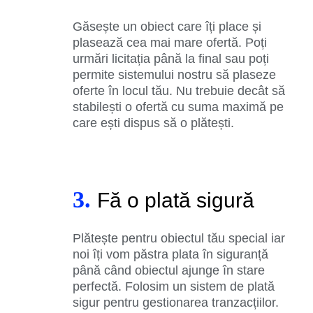
Găsește un obiect care îți place și
plasează cea mai mare ofertă. Poți
urmări licitația până la final sau poți
permite sistemului nostru să plaseze
oferte în locul tău. Nu trebuie decât să
stabilești o ofertă cu suma maximă pe
care ești dispus să o plătești.
3.
Fă o plată sigură
Plătește pentru obiectul tău special iar
noi îți vom păstra plata în siguranță
până când obiectul ajunge în stare
perfectă. Folosim un sistem de plată
sigur pentru gestionarea tranzacțiilor.