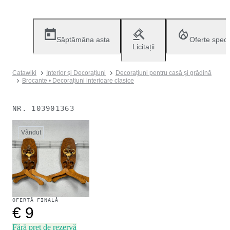
Săptămâna asta
Oferte speci
Licitații
Catawiki
Interior și Decorațiuni
Decorațiuni pentru casă și grădină
Brocante • Decorațiuni interioare clasice
NR.
103901363
Vândut
OFERTĂ FINALĂ
€ 9
Fără preț de rezervă