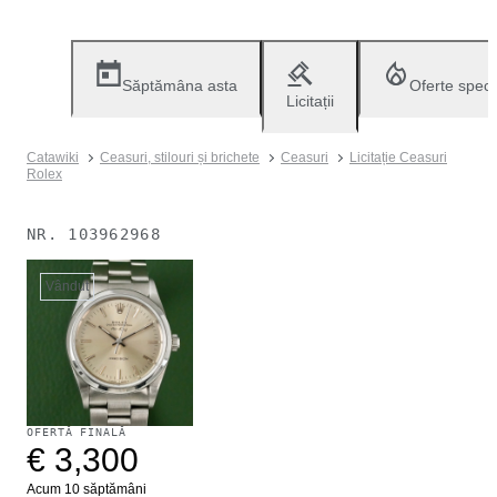
Săptămâna asta
Oferte speci
Licitații
Catawiki
Ceasuri, stilouri și brichete
Ceasuri
Licitație Ceasuri
Rolex
NR.
103962968
Vândut
OFERTĂ FINALĂ
€ 3,300
Acum 10 săptămâni