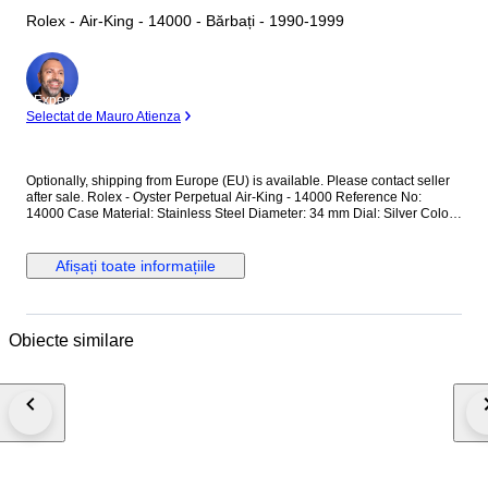
Rolex - Air-King - 14000 - Bărbați - 1990-1999
Expert
Selectat de Mauro Atienza
Optionally, shipping from Europe (EU) is available. Please contact seller
after sale. Rolex - Oyster Perpetual Air-King - 14000 Reference No:
14000 Case Material: Stainless Steel Diameter: 34 mm Dial: Silver Colour
Original Rolex Dial Glass: Scracth Resistant Sapphire (Crystal) glass
Bracelet: Original Stainless Steel Oyster bracelet / Fits up to 17.5-18 cm
wrist approximately Clasp: Hidden Deployment Case Back: Solid
Afișați toate informațiile
Condition: Worn & Very good condition Movement: Automatic Functions:
Hour, Minute and Second Extras: No Box / No Paper (The box that
appears in the photos is my shooting platform.) **I will use FedEX / Ups
worldwide priority shipping to make sure that the items finds you as soon
Obiecte similare
as possible (takes usually 3-5 days *we don't guarantee water resistance
** Receiver responsible with the custom fees