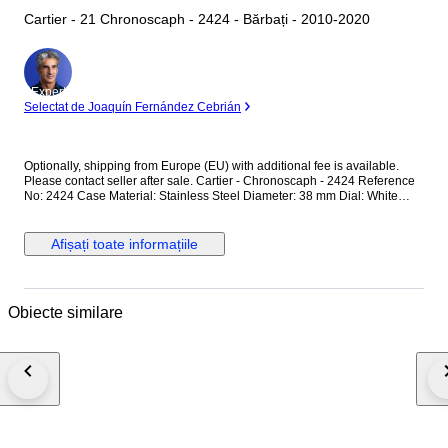
Cartier - 21 Chronoscaph - 2424 - Bărbați - 2010-2020
Expert
Selectat de Joaquín Fernández Cebrián
Optionally, shipping from Europe (EU) with additional fee is available.
Please contact seller after sale. Cartier - Chronoscaph - 2424 Reference
No: 2424 Case Material: Stainless Steel Diameter: 38 mm Dial: White
Colour Original Cartier Dial with Chronoscaph Glass: Scracth Resistant
Sapphire (Crystal) glass Bracelet: Original Cartier Rubber Strap / Fits up
to 17.5-18 cm wrist approximately Clasp: Hidden Deployment Case Back:
Afișați toate informațiile
Solid Condition: Worn & Very good condition Movement: Quartz
Functions: Hour, Minute,Second and Date with Chronograph Extras: No
Box / No Paper (The box that appears in the photos is my shooting
platform.) **I will use FedEX / Ups worldwide priority shipping to make
Obiecte similare
sure that the items finds you as soon as possible (takes usually 3-5 days
*we don't guarantee water resistance ** Receiver responsible with the
custom fees