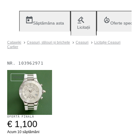
Săptămâna asta
Oferte speci
Licitații
Catawiki
Ceasuri, stilouri și brichete
Ceasuri
Licitație Ceasuri
Cartier
NR.
103962971
Vândut
OFERTĂ FINALĂ
€ 1,100
Acum 10 săptămâni