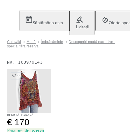
Săptămâna asta
Oferte speci
Licitații
Catawiki
Modă
Îmbrăcăminte
Descoperiri modă exclusive -
special fără rezervă
NR.
103979143
Vândut
OFERTĂ FINALĂ
€ 170
Fără preț de rezervă