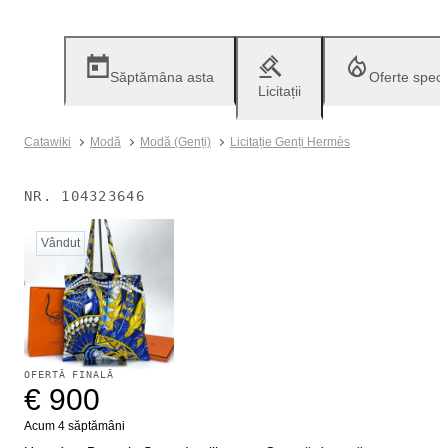
Săptămâna asta
Oferte speci
Licitații
Catawiki
Modă
Modă (Genți)
Licitație Genți Hermès
NR.
104323646
Vândut
OFERTĂ FINALĂ
€ 900
Acum 4 săptămâni