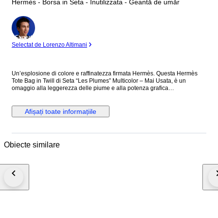
Hermès - Borsa in Seta - Inutilizzata - Geantă de umăr
Expert
Selectat de Lorenzo Altimani
Un’esplosione di colore e raffinatezza firmata Hermès. Questa Hermès
Tote Bag in Twill di Seta “Les Plumes” Multicolor – Mai Usata, è un
omaggio alla leggerezza delle piume e alla potenza grafica
dell'artigianato Hermès. I toni intensi del blu, giallo e bianco si intrecciano
in un pattern magnetico che la rende non solo una borsa, ma un vero
pezzo da collezione. Perfetta per chi vuole distinguersi con un’eleganza
Afișați toate informațiile
fuori dal comune anche nei momenti più casual. SCHEDA TECNICA
Questa Hermès Tote Bag in Twill di Seta “Les Plumes” Multicolor – Mai
Usata è realizzata in seta e si racchiude nella sua sacca. Mai usata è
completa di scatola, busta shopper, etichette e nastro. DIMENSIONI
Obiecte similare
Hermès Tote Bag in Twill di Seta “Les Plumes” Multicolor – Mai Usata
Lunghezza: 37 cm Altezza: 38 cm Larghezza: 2 cm Manici: 29 cm
DETTAGLI Codice: 6178B448 Brand: Hermès Made in: Francia
Colore: Multicolore Materiale: Seta Condizioni: Nuovo Questa Hermès
Tote Bag in Twill di Seta “Les Plumes” Multicolor – Mai Usata Arriva
completa di scatola e shopper originali: un vero gioiello da regalarsi (o da
farsi regalare).