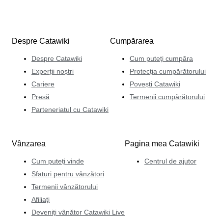
Despre Catawiki
Cumpărarea
Despre Catawiki
Cum puteți cumpăra
Experții noștri
Protecția cumpărătorului
Cariere
Povești Catawiki
Presă
Termenii cumpărătorului
Parteneriatul cu Catawiki
Vânzarea
Pagina mea Catawiki
Cum puteți vinde
Centrul de ajutor
Sfaturi pentru vânzători
Termenii vânzătorului
Afiliați
Deveniți vânător Catawiki Live