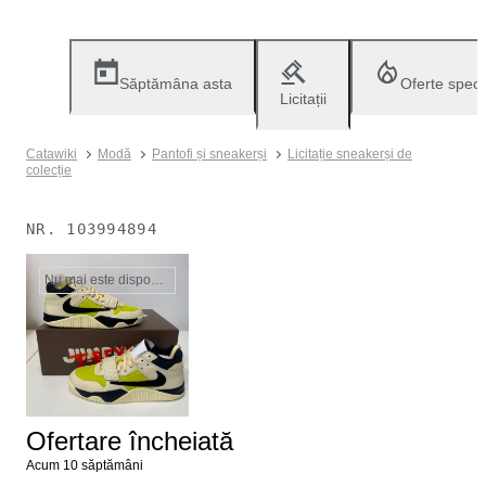
Săptămâna asta
Oferte speci
Licitații
Catawiki
Modă
Pantofi și sneakerși
Licitație sneakerși de
colecție
NR.
103994894
Nu mai este disponibil
Ofertare încheiată
Acum 10 săptămâni