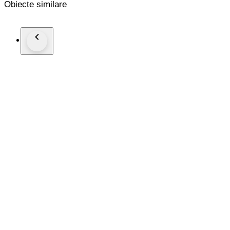
Obiecte similare
Strap/Bracelet: Steel
Strap/Bracelet length: 18 cm
Clasp: Fold clasp
Condition: Worn and in very good condition
Extras: No Box, No Papers
*Shipping via Fedex or DHL (fast shipping with tracking and
**Optional shipping from Europe(EU) is available. Please conta