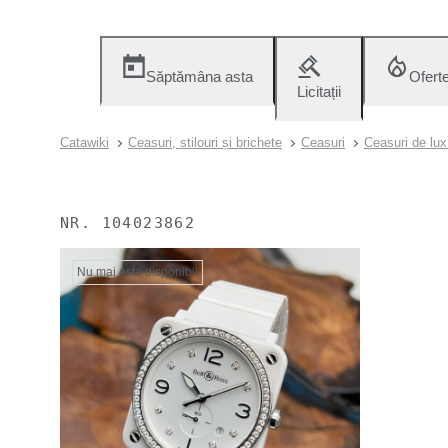
Săptămâna asta
Ofert
Licitații
Catawiki
Ceasuri, stilouri și brichete
Ceasuri
Ceasuri de lux
NR.
104023862
Nu mai este disponibil