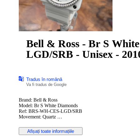
Bell & Ross - Br S Whi
LGD/SRB - Unisex - 201
Tradus în română
Va fi tradus de Google
Brand: Bell & Ross
Model: Br S White Diamonds
Ref: BRS-WH-CES-LGD/SRB
Movement: Quartz
Dial Color: White
Case: Ceramic
Afișați toate informațiile
Case diameter: 39 mm
Crystal: Sapphire crystal