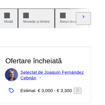
Modă
Monede și timbre
Benzi desenate
Mașini 
Ofertare încheiată
Selectat de Joaquín Fernández
Cebrián
Expert
Estimat
€ 3,000
-
€ 3,300