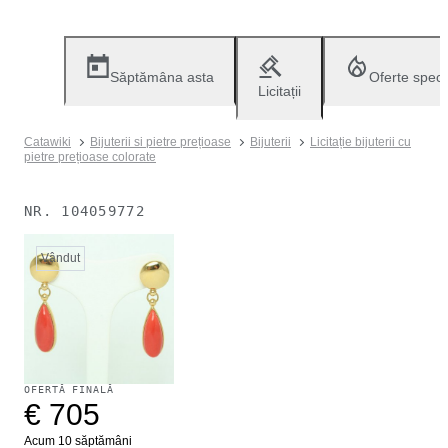
Săptămâna asta
Oferte speci
Licitații
Catawiki
Bijuterii si pietre prețioase
Bijuterii
Licitație bijuterii cu
pietre prețioase colorate
NR.
104059772
Vândut
OFERTĂ FINALĂ
€ 705
Acum 10 săptămâni