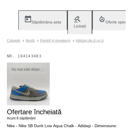
Săptămâna asta
Oferte speci
Licitații
Catawiki
Modă
Pantofi și sneakerși
Adidași de zi cu zi
NR.
104143483
Nu mai este disponibil
Ofertare încheiată
Acum 8 săptămâni
Nike - Nike SB Dunk Low Aqua Chalk - Adidaşi - Dimensiune: