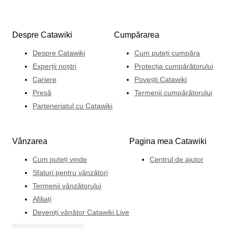
Despre Catawiki
Cumpărarea
Despre Catawiki
Cum puteți cumpăra
Experții noștri
Protecția cumpărătorului
Cariere
Povești Catawiki
Presă
Termenii cumpărătorului
Parteneriatul cu Catawiki
Vânzarea
Pagina mea Catawiki
Cum puteți vinde
Centrul de ajutor
Sfaturi pentru vânzători
Termenii vânzătorului
Afiliați
Deveniți vânător Catawiki Live