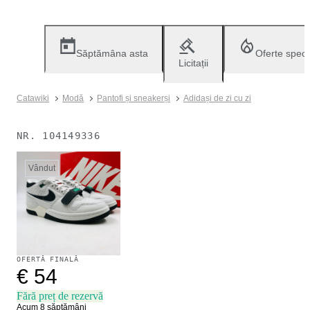
Săptămâna asta
Oferte speci
Licitații
Catawiki
Modă
Pantofi și sneakerși
Adidași de zi cu zi
NR.
104149336
Vândut
OFERTĂ FINALĂ
€ 54
Fără preț de rezervă
Acum 8 săptămâni