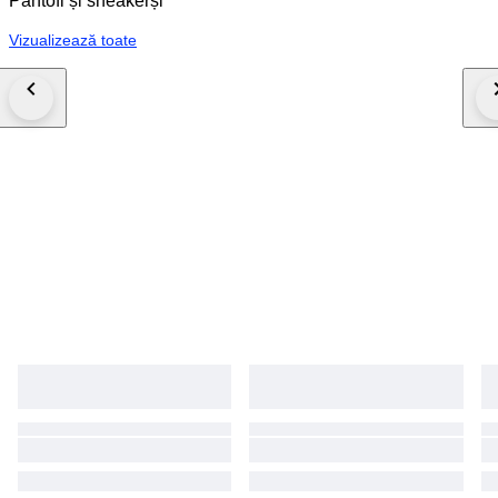
Pantofi și sneakerși
Vizualizează toate