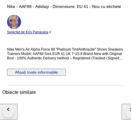
Nike - AAF88 - Adidaşi - Dimensiune: EU 41 - Nou cu etichete
Expert
Selectat de Kris Panavara
Nike Men's Air Alpha Force 88 "Platinum Tint/Anthracite" Shoes Sneakers
Trainers Model: AAF88 Size EUR 41 UK 7 US 8 Brand New with Original
Box! - 100% Authentic Delivery method – Registered (Tracked / Signed
For) Priority Airmail International postage. Item Number: S1CW8947
Afișați toate informațiile
Obiecte similare