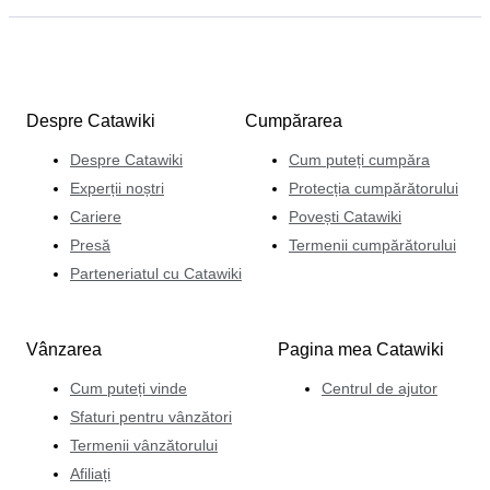
Despre Catawiki
Cumpărarea
Despre Catawiki
Cum puteți cumpăra
Experții noștri
Protecția cumpărătorului
Cariere
Povești Catawiki
Presă
Termenii cumpărătorului
Parteneriatul cu Catawiki
Vânzarea
Pagina mea Catawiki
Cum puteți vinde
Centrul de ajutor
Sfaturi pentru vânzători
Termenii vânzătorului
Afiliați