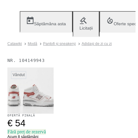
Săptămâna asta
Oferte speci
Licitații
Catawiki
Modă
Pantofi și sneakerși
Adidași de zi cu zi
NR.
104149943
Vândut
OFERTĂ FINALĂ
€ 54
Fără preț de rezervă
Acum 8 săptămâni