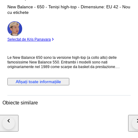
New Balance - 650 - Teniși high-top - Dimensiune: EU 42 - Nou
cu etichete
Expert
Selectat de Kris Panavara
Le New Balance 650 sono la versione high-top (a collo alto) delle
famosissime New Balance 550. Entrambi i modelli sono nati
originariamente nel 1989 come scarpe da basket da prestazione.
Rimaste nel dimenticatoio per decenni, sono state rispolverate e riportate
al successo planetario grazie alla collaborazione con il brand di Teddy
Santis, Aimé Leon Dore (ALD). Mentre la 550 punta su un look low-top
Afișați toate informațiile
più estivo e immediato, la 650 offre una struttura più imponente, solida e
fedele alle vecchie calzature da parquet della NBA. Caratteristiche del
Design * La Silhouette High-Top Slanciata: Nonostante il collo alto, il
design non risulta eccessivamente massiccio o "goffo". Il colletto della
Obiecte similare
caviglia è imbottito ma profilato, pensato per avvolgere il piede senza
appesantire la linea della gamba. * La Tomaia in Pelle Multistrato: La
struttura è dominata da pannelli in pelle premium (spesso traforata sui
lati)per garantire la traspirabilità originale dell'epoca. Nei vari modelli
(come quelli bianco/panna, bianco/rosso o bianco/verde che abbiamo
visto nei render) i dettagli colorati si concentrano sul colletto, sul logo e
sulla suola. * Il Brand "N" e il Dettaglio "650": L'iconica "N" di New
Balance sul lato è bombata e in rilievo, accompagnata dal numero del