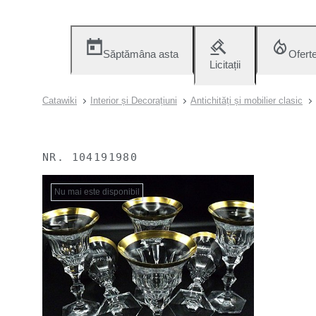
Săptămâna asta
Ofert
Licitații
Catawiki
Interior și Decorațiuni
Antichități și mobilier clasic
NR.
104191980
Nu mai este disponibil