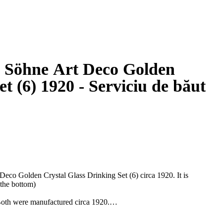
 Söhne Art Deco Golden
t (6) 1920 - Serviciu de băut
co Golden Crystal Glass Drinking Set (6) circa 1920. It is
n the bottom)
 Both were manufactured circa 1920.
ar crystal glass decorated with golden rim.