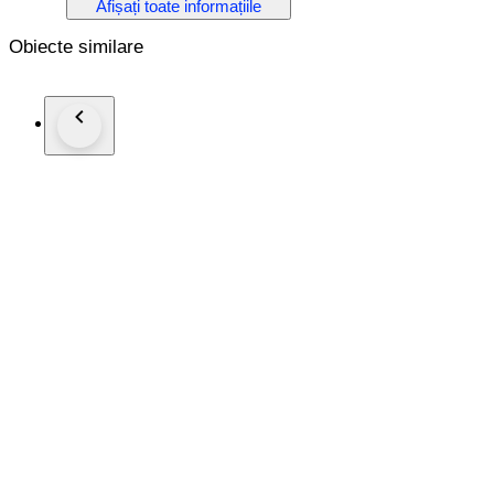
Afișați toate informațiile
The clear, solid glasses are uniformly decorated on its entire surface with cut - "peeled" patterns and faceted stem. There are 1
microchip on 2 glasses.
Obiecte similare
Fancy and luxurious glass set for any festive occasion from a 
Decorative premium category ornamental piece from the Art 
The photo - image material is an integral part of the item descr
The package will be shipped with careful packaging and trac