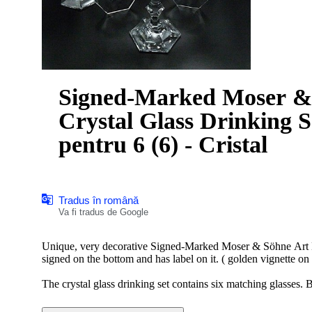
Signed-Marked Moser &
Crystal Glass Drinking Se
pentru 6 (6) - Cristal
Tradus în română
Va fi tradus de Google
Unique, very decorative Signed-Marked Moser & Söhne Art De
signed on the bottom and has label on it. ( golden vignette o
The crystal glass drinking set contains six matching glasses.
The set is blown, hand - shaped and hand cut and made of cle