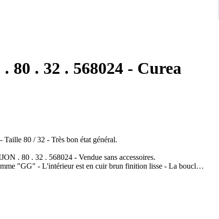
 80 . 32 . 568024 - Curea
Taille 80 / 32 - Très bon état général.
MJON . 80 . 32 . 568024 - Vendue sans accessoires.
mme "GG" - L'intérieur est en cuir brun finition lisse - La boucle
Boucle en métal argenté : 5,3 cm x 6,5 cm.
mpte les photos.