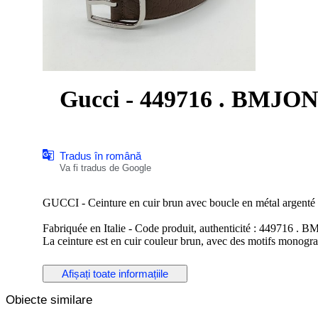
Gucci - 449716 . BMJON .
Tradus în română
Va fi tradus de Google
GUCCI - Ceinture en cuir brun avec boucle en métal argenté - 
Fabriquée en Italie - Code produit, authenticité : 449716 . B
La ceinture est en cuir couleur brun, avec des motifs monogra
est en métal argenté, avec l'inscription "Gucci" gravée.
Afișați toate informațiile
Dimensions : Longueur totale 95 cm - Largeur du cuir 4 cm - 
La ceinture est réglable avec ses 5 trous de réglages d'origine.
Obiecte similare
La boucle présente des micros rayures merci de prendre en co