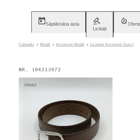
Săptămâna asta
Ofert
Licitații
Catawiki
Modă
Accesorii Modă
Licitație Accesorii Gucci
NR.
104213972
Vândut