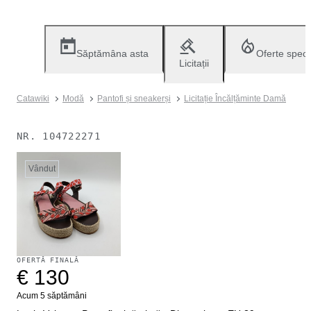
Săptămâna asta
Oferte speci
Licitații
Catawiki
Modă
Pantofi și sneakerși
Licitație Încălțăminte Damă
NR.
104722271
Vândut
OFERTĂ FINALĂ
€ 130
Acum 5 săptămâni