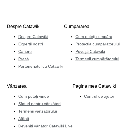
Despre Catawiki
Cumpărarea
Despre Catawiki
Cum puteți cumpăra
Experții noștri
Protecția cumpărătorului
Cariere
Povești Catawiki
Presă
Termenii cumpărătorului
Parteneriatul cu Catawiki
Vânzarea
Pagina mea Catawiki
Cum puteți vinde
Centrul de ajutor
Sfaturi pentru vânzători
Termenii vânzătorului
Afiliați
Deveniți vânător Catawiki Live