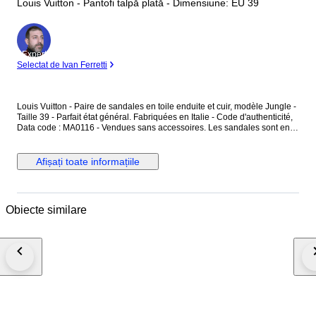
Louis Vuitton - Pantofi talpă plată - Dimensiune: EU 39
Expert
Selectat de Ivan Ferretti
Louis Vuitton - Paire de sandales en toile enduite et cuir, modèle Jungle -
Taille 39 - Parfait état général. Fabriquées en Italie - Code d'authenticité,
Data code : MA0116 - Vendues sans accessoires. Les sandales sont en
toile enduite, couleur ébène, avec des motifs monogramme "LV" ainsi que
des motifs jungle rose et rouge - L'intérieur est en cuir couleur brun et
rose uni - Les sandales se ferment avec une boucle en métal argenté.
Afișați toate informațiile
Dimensions : Hauteur totale au talon 9,3 cm - Largeur à plat 10 cm -
Longueur semelle intérieure 25,5 cm - Longueur semelle extérieure 26
cm - Hauteur du talon 3,4 cm. Les sandales sont en parfait état général,
comme neuf.
Obiecte similare