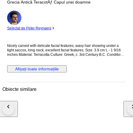
Grecia Antică TeracotÄƒ Capul unei doamne
Expert
Selectat de Peter Reynaers
Nicely carved with delicate facial features, wavy hair showing under a
tight saccos, long neck, excellent facial features. Size: 3.9 cm L - 1 9/16
inches Material: Terracotta Culture: Greek, c. 3rd Century B.C. Condition:
Part of a larger figure Display stand included Provenance: The Peter
Newall (1945-2018) Collection. Ex Duke’s Auctioneers, UK. The seller
guarantees that this item has been legally acquired & will be legally
Afișați toate informațiile
exported, related documents seen by Catawiki. This item do not need an
export licence within the EU. The seller will inform the buyer if it needs a
UK export licence outside the EU Worldwide shipping by Registered Mail.
Comes with a Certificate of Authenticity N.B. Import duties may be
Obiecte similare
incurred on orders shipped to countries outside the UK. Notice: We are
not able to ship to Greece and Cyprus.