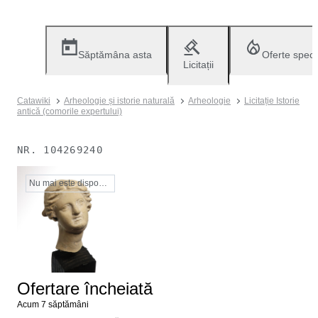
Săptămâna asta
Oferte speci
Licitații
Catawiki
Arheologie și istorie naturală
Arheologie
Licitație Istorie
antică (comorile expertului)
NR.
104269240
Nu mai este disponibil
Ofertare încheiată
Acum 7 săptămâni