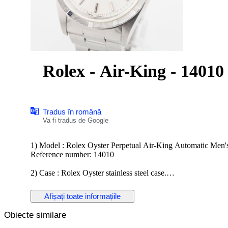
Rolex - Air-King - 14010
Tradus în română
Va fi tradus de Google
1) Model : Rolex Oyster Perpetual Air-King Automatic Men'
Reference number: 14010
2) Case : Rolex Oyster stainless steel case.
Size: 34mm ( Excluding Crown)
Afișați toate informațiile
3) Dial : Rolex dial with silver hands and markers; engine-tu
Obiecte similare
4) Movement : Rolex automatic winding movement