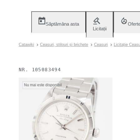
Săptămâna asta
Ofert
Licitații
Catawiki
Ceasuri, stilouri și brichete
Ceasuri
Licitație Ceas
NR.
105083494
Nu mai este disponibil