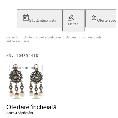
Săptămâna asta
Oferte speci
Licitații
Catawiki
Bijuterii si pietre prețioase
Bijuterii
Licitație Bijuterii
antice exclusive
NR.
104854418
Nu mai este disponibil
Ofertare încheiată
Acum 4 săptămâni