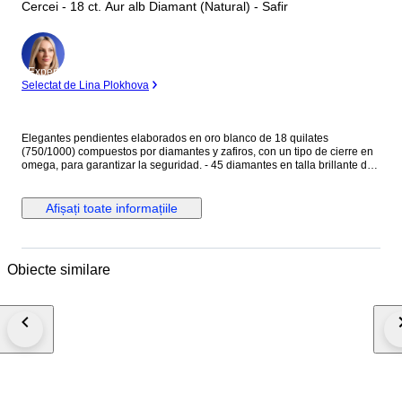
Cercei - 18 ct. Aur alb Diamant (Natural) - Safir
Expert
Selectat de Lina Plokhova
Elegantes pendientes elaborados en oro blanco de 18 quilates
(750/1000) compuestos por diamantes y zafiros, con un tipo de cierre en
omega, para garantizar la seguridad. - 45 diamantes en talla brillante de
0.01ct cada uno, en total 0.45ct - 38 zafiros en talla rectangular baguette,
con un total de 0.38ct. Peso: 7,46 gramos. Medida: 15,80 mm Se
entregan en elegante estuche de joyería.
Afișați toate informațiile
Obiecte similare