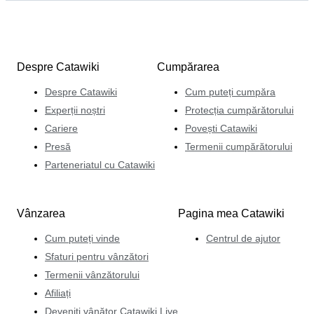
Despre Catawiki
Cumpărarea
Despre Catawiki
Cum puteți cumpăra
Experții noștri
Protecția cumpărătorului
Cariere
Povești Catawiki
Presă
Termenii cumpărătorului
Parteneriatul cu Catawiki
Vânzarea
Pagina mea Catawiki
Cum puteți vinde
Centrul de ajutor
Sfaturi pentru vânzători
Termenii vânzătorului
Afiliați
Deveniți vânător Catawiki Live