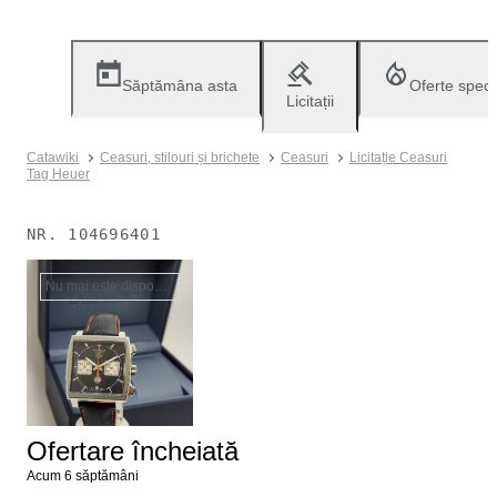
Săptămâna asta
Oferte speci
Licitații
Catawiki
Ceasuri, stilouri și brichete
Ceasuri
Licitație Ceasuri
Tag Heuer
NR.
104696401
Nu mai este disponibil
Ofertare încheiată
Acum 6 săptămâni