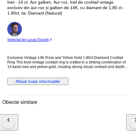
Inel - 14 ct. Aur galben, Aur roz, Inel de cocktail vintage
exclusiv din aur roz și galben de 14K, cu diamant de 1,80 ct -
1.80ct. tw. Diamant (Natural)
Expert
Selectat de Lucas Escoto
Exclusive Vintage 14K Rose and Yellow Gold 1.80ct Diamond Cocktail
Ring This bold vintage cocktail ring is crafted in a striking combination of
14 karat rose and yellow gold, creating strong visual contrast and depth.
Designed with a substantial, unisex profile, the ring is accented with
evenly spaced round diamonds that add controlled brilliance without
overwhelming the architectural form. Its solid gold weight and balanced
Afișați toate informațiile
proportions make it a confident statement piece suitable for both men and
women. Metal: 14K Rose and Yellow Gold Stones: Diamonds - Diamond
Carat Weight: 1.80 carats, 12 stones Weight: 23.0 grams Size: EU 63 / US
10.25 Condition: Excellent Shipping: Shipped by DHL Express
Obiecte similare
Worldwide, Estimated 2 to 3 Business Day Transit Time, Fully Insured.