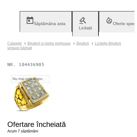
Săptămâna asta
Oferte speci
Licitații
Catawiki
Bijuterii si pietre prețioase
Bijuterii
Licitație Bijuterii
vintage bărbați
NR.
104436905
Nu mai este disponibil
Ofertare încheiată
Acum 7 săptămâni