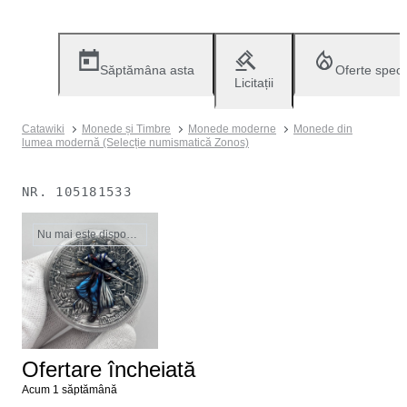
Săptămâna asta
Oferte speci
Licitații
Catawiki
Monede și Timbre
Monede moderne
Monede din
lumea modernă (Selecție numismatică Zonos)
NR.
105181533
Nu mai este disponibil
Ofertare încheiată
Acum 1 săptămână