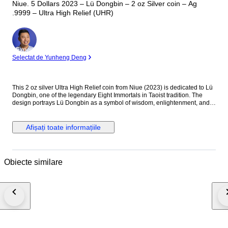
Niue. 5 Dollars 2023 – Lü Dongbin – 2 oz Silver coin – Ag
.9999 – Ultra High Relief (UHR)
Expert
Selectat de Yunheng Deng
This 2 oz silver Ultra High Relief coin from Niue (2023) is dedicated to Lü
Dongbin, one of the legendary Eight Immortals in Taoist tradition. The
design portrays Lü Dongbin as a symbol of wisdom, enlightenment, and
spiritual power, reflecting his important place in Chinese mythology and
cultural heritage. Details: — Country: Niue — Year: 2023 — Theme: Lü
Dongbin — Metal: Silver (Ag .9999) — Weight: 2 oz (62.2 g) — Face
Afișați toate informațiile
value: 5 Dollars — Finish: Ultra High Relief (UHR) — Diameter: approx.
45–50 mm — Edition: Limited issue Description: The reverse features a
highly sculpted depiction of Lü Dongbin, often shown with his mystical
sword and flowing robes, symbolizing protection and spiritual mastery.
Obiecte similare
The Ultra High Relief minting technique dramatically enhances depth and
three-dimensional detail, giving the coin exceptional visual presence and
artistic impact. The obverse displays the effigy of King Charles III together
with the denomination and year of issue, confirming its legal tender status
of Niue. Condition Note: This is an Ultra High Relief collector coin struck
in fine silver. Due to the UHR minting process, minor contact marks, small
surface lines, micro-scratches, light natural toning, or slight relief-edge
variations may occur. Such characteristics are typical for Ultra High Relief
silver coins and do not affect authenticity or collectible value.