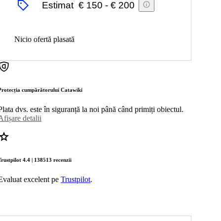
Estimat
€ 150
-
€ 200
Nicio ofertă plasată
Protecția cumpărătorului Catawiki
Plata dvs. este în siguranță la noi până când primiți obiectul.
Afișare detalii
Trustpilot 4.4 | 138513 recenzii
Evaluat excelent pe
Trustpilot
.