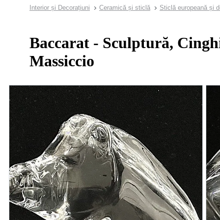
Interior și Decorațiuni
Ceramică și sticlă
Sticlă europeană și 
Baccarat - Sculptură, Cinghi
Massiccio