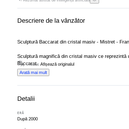
Rezumat asistat de inteligență artificială
Descriere de la vânzător
Sculptură Baccarat din cristal masiv - Mistret - Fra
Sculptură magnifică din cristal masiv ce reprezintă 
Baccarat.
Tradus
Afișează originalul
Acest exemplar de porci mistreț, elegant, face parte
Arată mai mult
Caracteristici ale Produsului:
• Marca: Baccarat (Lucrat manual în Franța)
• Material: cristal transparen plumb de cea mai înalt
Detalii
excepțională a luminii.
• Autenticitate: Obiectul prezintă marca clasică Bac
originalitate (așa cum se poate vedea în fotografii).
ERĂ
După 2000
Dimensiuni și Greutate:
• Înălime: 11 cm