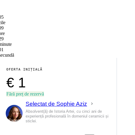
05
zile
09
ore
29
minute
01
secundă
OFERTA INIȚIALĂ
€ 1
Fără preț de rezervă
Selectat de Sophie Aziz
Absolvent(ă) de Istoria Artei, cu cinci ani de
experiență profesională în domeniul ceramicii și
Expert
sticlei.