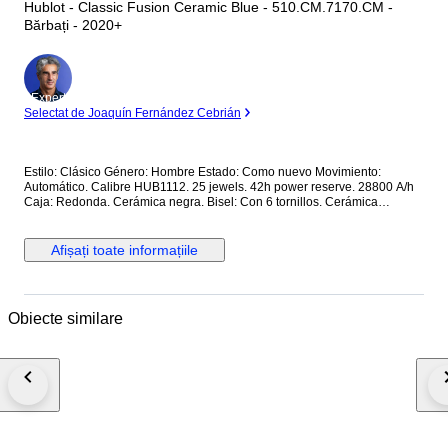
Hublot - Classic Fusion Ceramic Blue - 510.CM.7170.CM -
Bărbați - 2020+
Expert
Selectat de Joaquín Fernández Cebrián
Estilo: Clásico Género: Hombre Estado: Como nuevo Movimiento:
Automático. Calibre HUB1112. 25 jewels. 42h power reserve. 28800 A/h
Caja: Redonda. Cerámica negra. Bisel: Con 6 tornillos. Cerámica
Corona: Con logo. Tapa trasera: Con cristal. Con inscripciones. Sujeta
con 6 tornillos. Cerámica. Esfera: Azul. Calendario a las 3. Segundero
central. Cristal: Zafiro. Plano. Antirreflejo. Correa: Cerámica Cierre: Con
Afișați toate informațiile
logo. Con pulsadores. Deployante doble. Titanio Dimensiones: Diámetro
(sin corona): 45 mm. Altura con asas: 52 mm. Grueso: 10.5 mm. Anchura
entre asas: 25.7 mm. Anchura cierre: 23.5 mm. Peso: 163 gr Resistencia
al agua: 5 Atm. Caja original de madera. Garantía activada en la web
Obiecte similare
oficial de Hublot. Precio de tarifa (PVP): 10500€