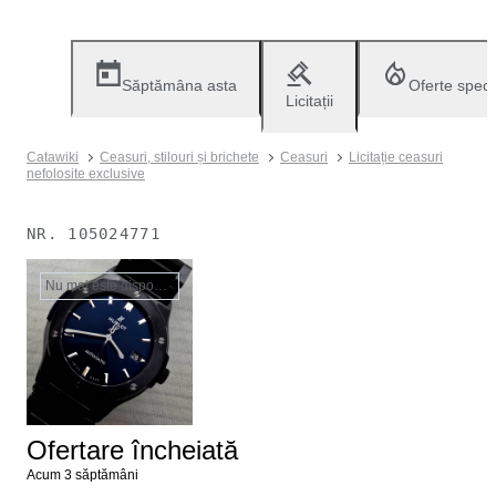
Săptămâna asta
Oferte speci
Licitații
Catawiki
Ceasuri, stilouri și brichete
Ceasuri
Licitație ceasuri
nefolosite exclusive
NR.
105024771
Nu mai este disponibil
Ofertare încheiată
Acum 3 săptămâni