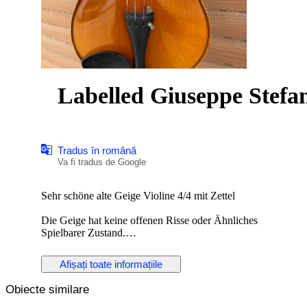
Tradus în română
Va fi tradus de Google
Sehr schöne alte Geige Violine 4/4 mit Zettel
Die Geige hat keine offenen Risse oder Ähnliches
Spielbarer Zustand.
Ohne Echtheitszertifikat..
Afișați toate informațiile
Maße:
Obiecte similare
Körper: 358mm Gesamt: 585mm
Körper oben: 169mm Körper Mitte: 117mm