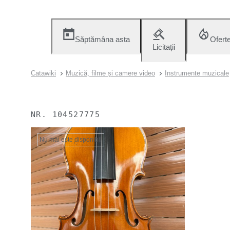
Săptămâna asta
Ofert
Licitații
Catawiki
Muzică, filme și camere video
Instrumente muzicale
NR.
104527775
Nu mai este disponibil