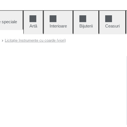
e speciale
Artă
Interioare
Bijuterii
Ceasuri
Licitație Instrumente cu coarde (viori)