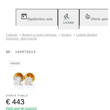
Săptămâna asta
Oferte speci
Licitații
Catawiki
Bijuterii si pietre prețioase
Bijuterii
Licitație Bijuterii
exclusive · fără rezervă
NR.
104976014
Vândut
OFERTĂ FINALĂ
€ 443
Fără preț de rezervă