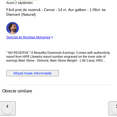
Acum 2 săptămâni
Fără preț de rezervă - Cercei - 14 ct. Aur galben - 1.06ct. tw.
Diamant (Natural)
Expert
Selectat de Mushtaq Mohamed
" NO RESERVE " A Beautiful Diamonds Earrings. Comes with authenticity
report from HRR (Jewelry report number engraved on the inner side of
earring) Main Stone - Dimond, Main Stone Weight - 1.06 Carat, HRD
Report No. - J260000036738 Total Number of Diamonds - 2 Diamond
Shape and Cut - Round Brilliant Cut, Diamond Color & Clarity - E/F - SI-P
Diamonds EF is color of diamonds Set in 14k Yellow gold
Afișați toate informațiile
Obiecte similare