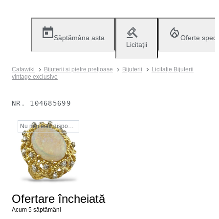
Săptămâna asta
Oferte speci
Licitații
Catawiki
Bijuterii si pietre prețioase
Bijuterii
Licitație Bijuterii
vintage exclusive
NR.
104685699
Nu mai este disponibil
Ofertare încheiată
Acum 5 săptămâni