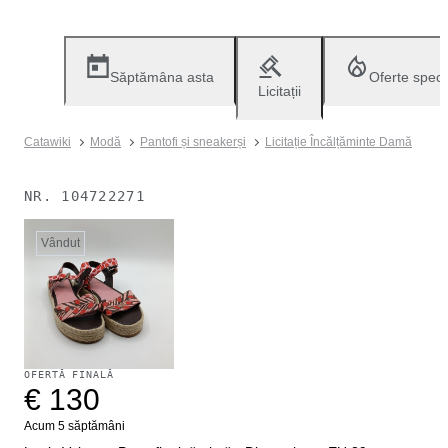
Săptămâna asta
Oferte speci
Licitații
Catawiki
Modă
Pantofi și sneakerși
Licitație Încălțăminte Damă
NR.
104722271
Vândut
OFERTĂ FINALĂ
€ 130
Acum 5 săptămâni