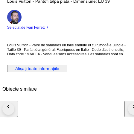
Louis Vuitton - Pantofi talpă plată - Dimensiune: EU 39
Expert
Selectat de Ivan Ferretti
Louis Vuitton - Paire de sandales en toile enduite et cuir, modèle Jungle -
Taille 39 - Parfait état général. Fabriquées en Italie - Code d'authenticité,
Data code : MA0116 - Vendues sans accessoires. Les sandales sont en
toile enduite, couleur ébène, avec des motifs monogramme "LV" ainsi que
des motifs jungle rose et rouge - L'intérieur est en cuir couleur brun et
rose uni - Les sandales se ferment avec une boucle en métal argenté.
Afișați toate informațiile
Dimensions : Hauteur totale au talon 9,3 cm - Largeur à plat 10 cm -
Longueur semelle intérieure 25,5 cm - Longueur semelle extérieure 26
cm - Hauteur du talon 3,4 cm. Les sandales sont en parfait état général,
comme neuf.
Obiecte similare