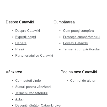
Despre Catawiki
Cumpărarea
Despre Catawiki
Cum puteți cumpăra
Experții noștri
Protecția cumpărătorului
Cariere
Povești Catawiki
Presă
Termenii cumpărătorului
Parteneriatul cu Catawiki
Vânzarea
Pagina mea Catawiki
Cum puteți vinde
Centrul de ajutor
Sfaturi pentru vânzători
Termenii vânzătorului
Afiliați
Deveniți vânător Catawiki Live