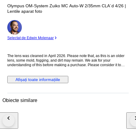
Olympus OM-System Zuiko MC Auto-W 2/35mm CLA´d 4/26 |
Lentile aparat foto
Expert
Selectat de Edwin Molenaar
The lens was cleaned in April 2026. Please note that, as this is an older
lens, some mold, fogging, and dirt may remain. We ask for your
understanding of this before making a purchase. Please consider it to
have been cleaned to a usable standard. [Functionality Check] Aperture:
Functionality verified Helicoid: Functionality verified [Condition] There
were no noticeable scratches or dents on the exterior. Please refer to the
Afișați toate informațiile
photos for a closer look at the exterior. [Optics] The interior of the lens is
clear to the naked eye. When checked with an LED light, there are mold
stains on the front element. The rear element shows mold stains and
cloudiness. [Accessories] Before and after the cap [Features] “A fast
Obiecte similare
vintage 35mm lens offering classic rendering with a soft, atmospheric look
wide open and improved sharpness when stopped down.” [From the
Seller] Thank you for viewing our products. We plan to carry a wide range
of models, from vintage cameras to digital cameras! All cameras listed
here have been tested and are in working condition, so please consider
them! [Store ID] April 6, 2026 66-4-7 ・[Shipping Information]・
※※Important Notice: Due to the current deterioration of the situation in the
Middle East, we are unable to ship via EMS to Portugal, Croatia, and