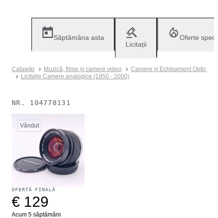
Săptămâna asta
Oferte speci
Licitații
Catawiki
Muzică, filme și camere video
Camere și Echipament Optic
Licitație Camere analogice (1950 - 2000)
NR.
104778131
Vândut
OFERTĂ FINALĂ
€ 129
Acum 5 săptămâni