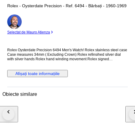
Rolex - Oysterdate Precision - Ref. 6494 - Bărbați - 1960-1969
Expert
Selectat de Mauro Atienza
Rolex Oysterdate Precision 6494 Men's Watch! Rolex stainless steel case
Case measures 34mm ( Excluding Crown) Rolex refinsihed silver dial
with silver hands Rolex hand winding movement Rolex signed
screwdown crown Non quickset date (Red/Black date) Reference
number: 6494 New genuine leather strap (Non Rolex) This watch is
guaranteed to be genuine Rolex. Shipping by Fedex, DHL or EMS
Afișați toate informațiile
depending on destination We are not responsible for any customs delays
or fees. Duty tax fees/import fees to be paid by buyer is available. If
winning bidder decides to cancel / withdraw they will bear risk , cost of all
shipping and return import duties of seller.
Obiecte similare