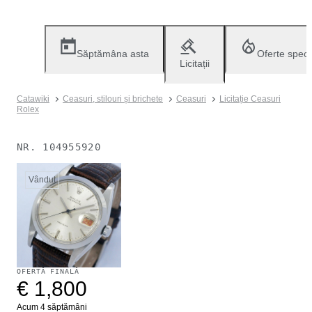
Săptămâna asta
Oferte speci
Licitații
Catawiki
Ceasuri, stilouri și brichete
Ceasuri
Licitație Ceasuri
Rolex
NR.
104955920
Vândut
OFERTĂ FINALĂ
€ 1,800
Acum 4 săptămâni