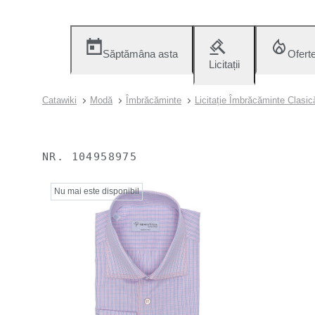
Săptămâna asta
Ofert
Licitații
Catawiki
Modă
Îmbrăcăminte
Licitație Îmbrăcăminte Clasic
NR.
104958975
Nu mai este disponibil