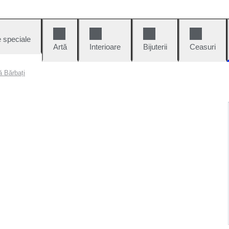
e speciale
Artă
Interioare
Bijuterii
Ceasuri
ă Bărbați