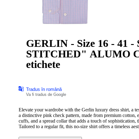
GERLIN - Size 16 - 41 - Shirt Pink "TRIPLE
STITCHED" ALUMO Cott
etichete
Tradus în română
Va fi tradus de Google
Elevate your wardrobe with the Gerlin luxury dress shirt, a tes
a distinctive pink check pattern, made from premium cotton, e
cuffs, and a spread collar that adds a touch of sophistication, t
Tailored to a regular fit, this no-size shirt offers a timeless ae
cotton fabric, known for its breathability and strength, makes i
limited edition piece that promises to be a standout in any dis