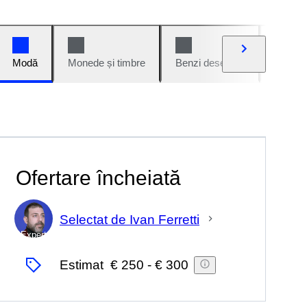
Modă
Monede și timbre
Benzi desenate
Mașini 
Ofertare încheiată
Selectat de Ivan Ferretti
Expert
Estimat
€ 250
-
€ 300