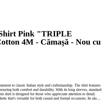
on 4M - Cămașă - Nou cu
tament to classic Italian style and craftsmanship. The shirt features
nsuring both comfort and durability. With its long sleeves, standard
his shirt is designed for those who appreciate attention to detail.
sthetic that's versatile for both casual and formal occasions. Its alumo
t a suitable choice for year-round wear. Proudly made in Italy, it's a
cerning gentleman's collection.